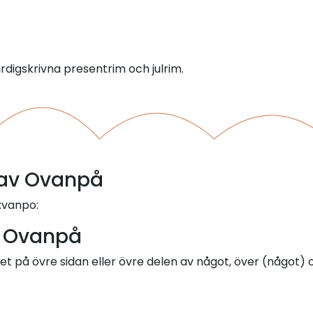
ärdigskrivna presentrim och julrim.
l av Ovanpå
:vanpo:
- Ovanpå
t på övre sidan eller övre delen av något, över (något) o