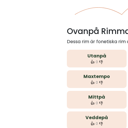
Ovanpå Rimma
Dessa rim är fonetiska ri
Utanpå
👍
👎
0
Maxtempo
👍
👎
0
Mittpå
👍
👎
0
Veddepå
👍
👎
0