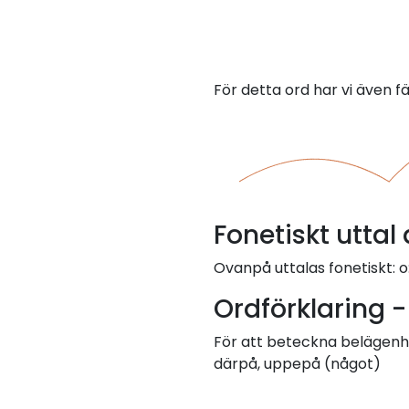
För detta ord har vi även f
Fonetiskt utta
Ovanpå uttalas fonetiskt: o
Ordförklaring 
För att beteckna belägenhe
därpå, uppepå (något)