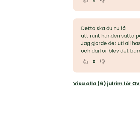
👍
👎
0
Detta ska du nu få
att runt handen sätta p
Jag gjorde det uti all ha
och därför blev det bar
👍
👎
0
Visa alla (6) julrim för 