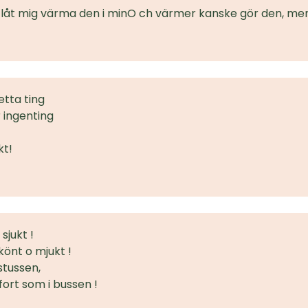
, låt mig värma den i minO ch värmer kanske gör den, men
tta ting
r ingenting
kt!
sjukt !
könt o mjukt !
 stussen,
ort som i bussen !