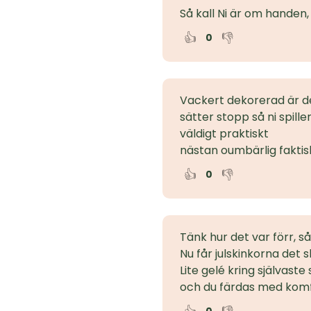
Så kall Ni är om handen
👍
👎
0
Vackert dekorerad är de
sätter stopp så ni spille
väldigt praktiskt
nästan oumbärlig faktis
👍
👎
0
Tänk hur det var förr, så 
Nu får julskinkorna det s
Lite gelé kring självaste
och du färdas med komf