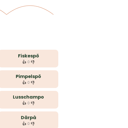
Fiskespö
👍
👎
0
Pimpelspö
👍
👎
0
Lusschampo
👍
👎
0
Därpå
👍
👎
0