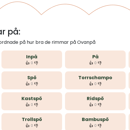
r på:
m ordnade på hur bra de rimmar på Ovanpå
Inpå
På
👍
👎
👍
👎
0
0
Spö
Torrschampo
👍
👎
👍
👎
0
0
Kastspö
Ridspö
👍
👎
👍
👎
0
0
Trollspö
Bambuspö
👍
👎
👍
👎
0
0