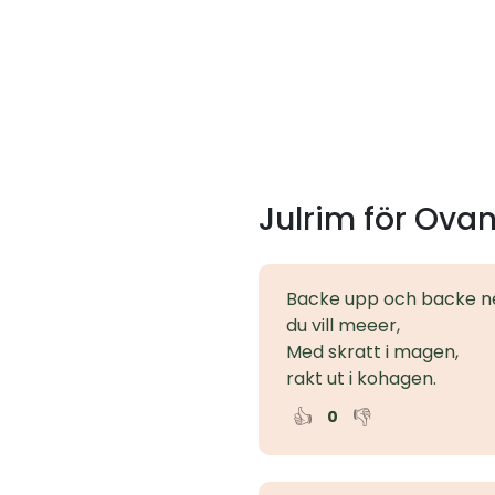
Julrim för Ova
Backe upp och backe n
du vill meeer,
Med skratt i magen,
rakt ut i kohagen.
👍
👎
0