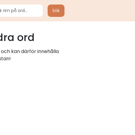
Sök
dra ord
 och kan därför innehålla
stan!