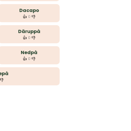
Dacapo
👍
👎
0
Däruppå
👍
👎
0
Nedpå
👍
👎
0
epå
👎