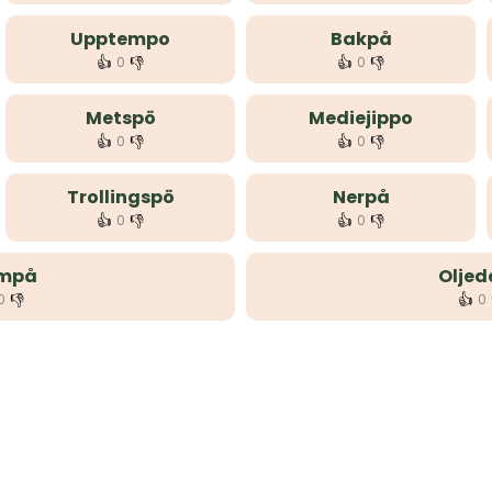
Upptempo
Bakpå
👍
👎
👍
👎
0
0
Metspö
Mediejippo
👍
👎
👍
👎
0
0
Trollingspö
Nerpå
👍
👎
👍
👎
0
0
mpå
Oljed
👎
👍
0
0