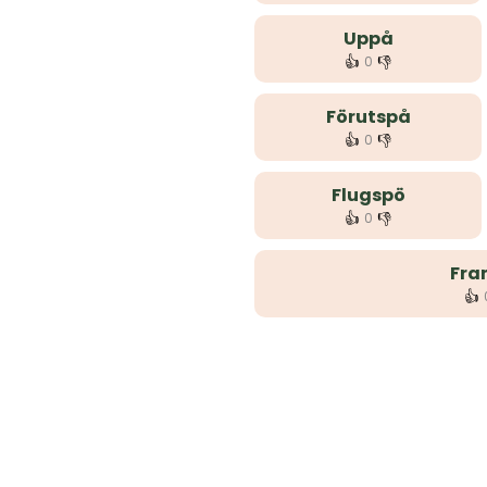
Uppå
👍
👎
0
Förutspå
👍
👎
0
Flugspö
👍
👎
0
Fra
👍