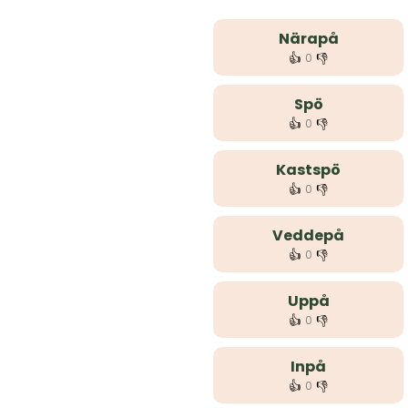
Närapå
👍
👎
0
Spö
👍
👎
0
Kastspö
👍
👎
0
Veddepå
👍
👎
0
Uppå
👍
👎
0
Inpå
👍
👎
0