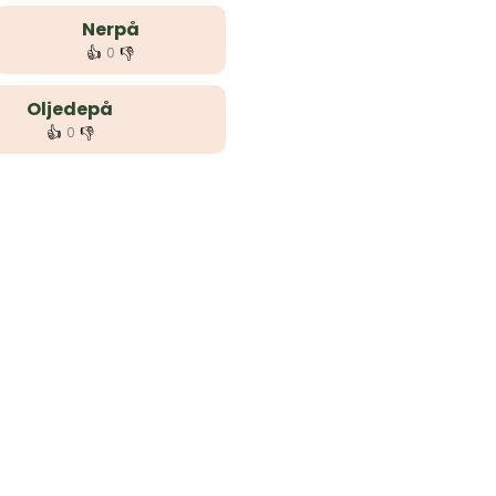
Nerpå
👍
👎
0
Oljedepå
👍
👎
0