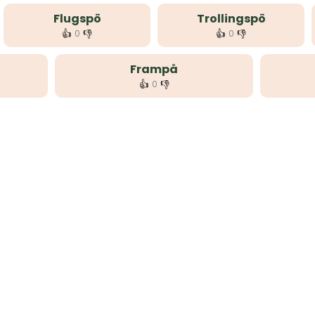
Flugspö
Trollingspö
👍
👎
👍
👎
0
0
Frampå
👍
👎
0