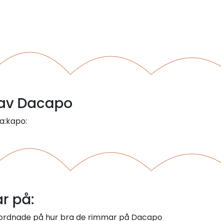
l av Dacapo
a:kapo:
r på:
m ordnade på hur bra de rimmar på Dacapo