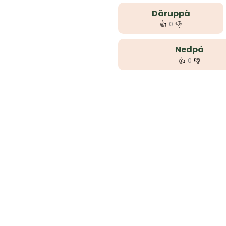
Däruppå
👍
👎
0
Nedpå
👍
👎
0