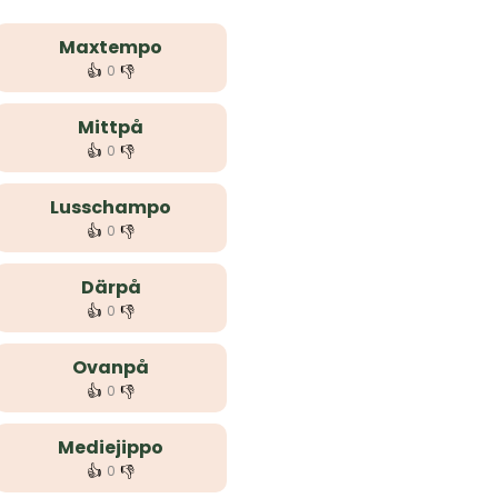
Maxtempo
👍
👎
0
Mittpå
👍
👎
0
Lusschampo
👍
👎
0
Därpå
👍
👎
0
Ovanpå
👍
👎
0
Mediejippo
👍
👎
0