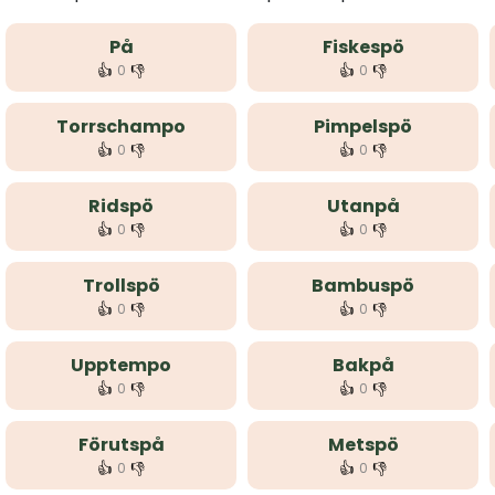
På
Fiskespö
👍
👎
👍
👎
0
0
Torrschampo
Pimpelspö
👍
👎
👍
👎
0
0
Ridspö
Utanpå
👍
👎
👍
👎
0
0
Trollspö
Bambuspö
👍
👎
👍
👎
0
0
Upptempo
Bakpå
👍
👎
👍
👎
0
0
Förutspå
Metspö
👍
👎
👍
👎
0
0