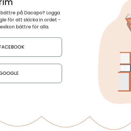
 rim
 bättre på Dacapo? Logga
e för att skicka in ordet -
exikon bättre för alla.
 FACEBOOK
 GOOGLE