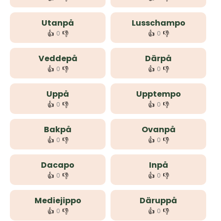
Utanpå
Lusschampo
👍
👎
👍
👎
0
0
Veddepå
Därpå
👍
👎
👍
👎
0
0
Uppå
Upptempo
👍
👎
👍
👎
0
0
Bakpå
Ovanpå
👍
👎
👍
👎
0
0
Dacapo
Inpå
👍
👎
👍
👎
0
0
Mediejippo
Däruppå
👍
👎
👍
👎
0
0