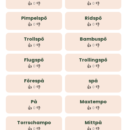
👍
👎
👍
👎
0
0
Pimpelspö
Ridspö
👍
👎
👍
👎
0
0
Trollspö
Bambuspö
👍
👎
👍
👎
0
0
Flugspö
Trollingspö
👍
👎
👍
👎
0
0
Förespå
spå
👍
👎
👍
👎
0
0
På
Maxtempo
👍
👎
👍
👎
0
0
Torrschampo
Mittpå
👍
👎
👍
👎
0
0