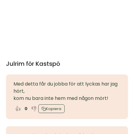
Julrim för Kastspö
Med detta får du jobba för att lyckas har jag
hört,
kom nu bara inte hem med någon mört!
👍
👎
0
Kopiera