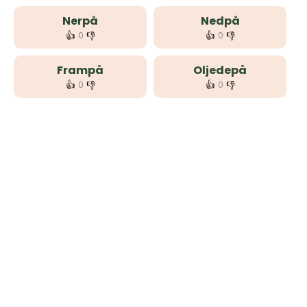
Nerpå
Nedpå
👍
👎
👍
👎
0
0
Frampå
Oljedepå
👍
👎
👍
👎
0
0