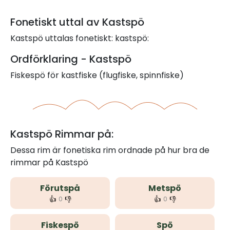
Fonetiskt uttal av Kastspö
Kastspö uttalas fonetiskt: kastspö:
Ordförklaring - Kastspö
Fiskespö för kastfiske (flugfiske, spinnfiske)
Kastspö Rimmar på:
Dessa rim är fonetiska rim ordnade på hur bra de
rimmar på Kastspö
Förutspå
Metspö
👍
👎
👍
👎
0
0
Fiskespö
Spö