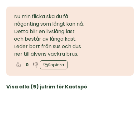
Nu min flicka ska du få
någonting som långt kan nå.
Detta blir en livslång last
och består av långa kast.
Leder bort från sus och dus
ner till älvens vackra brus.
👍
👎
0
Kopiera
Visa alla (5) julrim för Kastspö