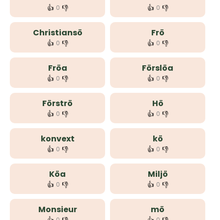
👍
👎
👍
👎
0
0
Christiansö
Frö
👍
👎
👍
👎
0
0
Fröa
Förslöa
👍
👎
👍
👎
0
0
Förströ
Hö
👍
👎
👍
👎
0
0
konvext
kö
👍
👎
👍
👎
0
0
Köa
Miljö
👍
👎
👍
👎
0
0
Monsieur
mö
0
0