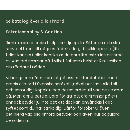
Se katalog över alla rimord
Sekretesspolicy & Cookies
RimLexikon.se är din hjälp i rimdjungeln. Sitter du och ska
skriva ett kort till någons födelsedag, till julklapparna (lite
tidigt kanske) eller kanske är du bara lite extra intresserad
av vad ord rimmar på. I vilket fall som helst är RimLexikon
din räddare i nöden.
Vi har genom åren samlat på oss en stor databas med
precis alla ord i Svenska språket (nåväl nästan i alla fall)
och samtidigt kopplat ihop dessa orden till vad de rimmar
på. Men ännu bättre: Bara för att ett ord rimmar på ett
annat betyder ju inte det att det kan användas i det
syftet som du har tänkt dig. Därför försöker vi även
definiera vad alla rimord betyder och även hur populära
de orden är.