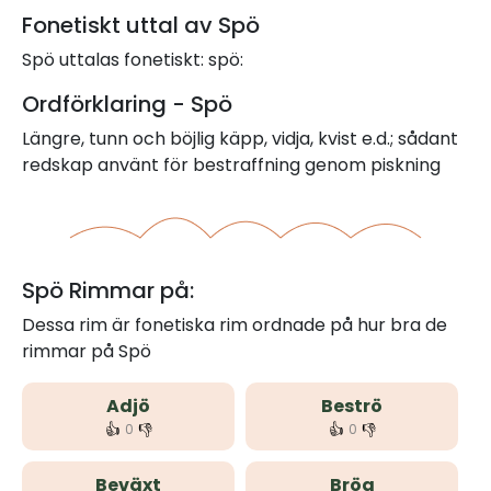
Fonetiskt uttal av Spö
Spö uttalas fonetiskt: spö:
Ordförklaring - Spö
Längre, tunn och böjlig käpp, vidja, kvist e.d.; sådant
redskap använt för bestraffning genom piskning
Spö Rimmar på:
Dessa rim är fonetiska rim ordnade på hur bra de
rimmar på Spö
Adjö
Beströ
👍
👎
👍
👎
0
0
Beväxt
Bröa