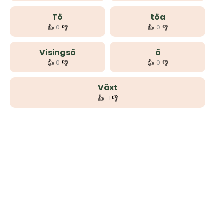
Tö
töa
👍
👎
👍
👎
0
0
Visingsö
ö
👍
👎
👍
👎
0
0
Växt
👍
👎
-1