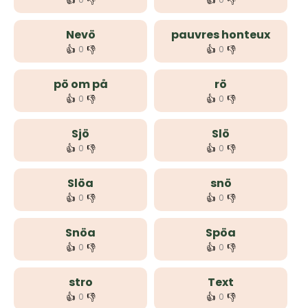
👍
👎
👍
👎
Nevö
pauvres honteux
👍
👎
👍
👎
0
0
pö om på
rö
👍
👎
👍
👎
0
0
Sjö
Slö
👍
👎
👍
👎
0
0
Slöa
snö
👍
👎
👍
👎
0
0
Snöa
Spöa
👍
👎
👍
👎
0
0
stro
Text
👍
👎
👍
👎
0
0