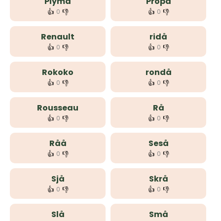
Plymå
Propå
👍
👎
👍
👎
0
0
Renault
ridå
👍
👎
👍
👎
0
0
Rokoko
rondå
👍
👎
👍
👎
0
0
Rousseau
Rå
👍
👎
👍
👎
0
0
Råå
Seså
👍
👎
👍
👎
0
0
Sjå
Skrå
👍
👎
👍
👎
0
0
Slå
Små