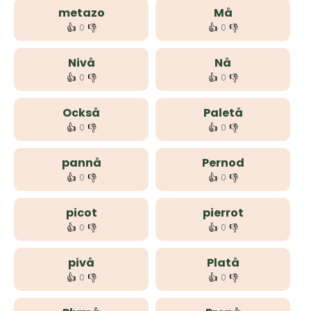
metazo
Må
👍
👎
👍
👎
0
0
Nivå
Nå
👍
👎
👍
👎
0
0
Också
Paletå
👍
👎
👍
👎
0
0
pannå
Pernod
👍
👎
👍
👎
0
0
picot
pierrot
👍
👎
👍
👎
0
0
pivå
Platå
👍
👎
👍
👎
0
0