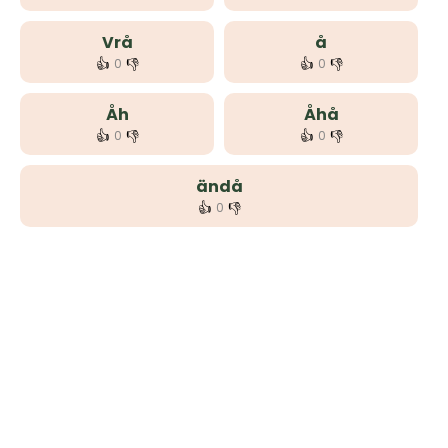
Vrå
å
👍
👎
👍
👎
0
0
Åh
Åhå
👍
👎
👍
👎
0
0
ändå
👍
👎
0