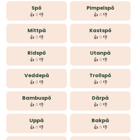
Spö
Pimpelspö
👍
👎
👍
👎
0
0
Mittpå
Kastspö
👍
👎
👍
👎
0
0
Ridspö
Utanpå
👍
👎
👍
👎
0
0
Veddepå
Trollspö
👍
👎
👍
👎
0
0
Bambuspö
Därpå
👍
👎
👍
👎
0
0
Uppå
Bakpå
👍
👎
👍
👎
0
0