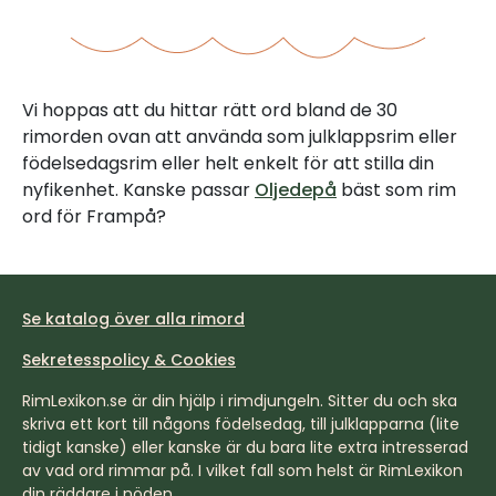
Vi hoppas att du hittar rätt ord bland de 30
rimorden ovan att använda som julklappsrim eller
födelsedagsrim eller helt enkelt för att stilla din
nyfikenhet. Kanske passar
Oljedepå
bäst som rim
ord för Frampå?
Se katalog över alla rimord
Sekretesspolicy & Cookies
RimLexikon.se är din hjälp i rimdjungeln. Sitter du och ska
skriva ett kort till någons födelsedag, till julklapparna (lite
tidigt kanske) eller kanske är du bara lite extra intresserad
av vad ord rimmar på. I vilket fall som helst är RimLexikon
din räddare i nöden.