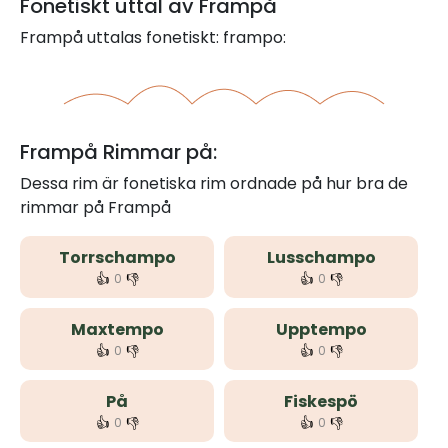
Fonetiskt uttal av Frampå
Frampå uttalas fonetiskt: frampo:
Frampå Rimmar på:
Dessa rim är fonetiska rim ordnade på hur bra de
rimmar på Frampå
Torrschampo
Lusschampo
👍
👎
👍
👎
0
0
Maxtempo
Upptempo
👍
👎
👍
👎
0
0
På
Fiskespö
👍
👎
👍
👎
0
0