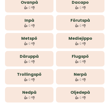
Ovanpå
Dacapo
👍
👎
👍
👎
0
0
Inpå
Förutspå
👍
👎
👍
👎
0
0
Metspö
Mediejippo
👍
👎
👍
👎
0
0
Däruppå
Flugspö
👍
👎
👍
👎
0
0
Trollingspö
Nerpå
👍
👎
👍
👎
0
0
Nedpå
Oljedepå
👍
👎
👍
👎
0
0