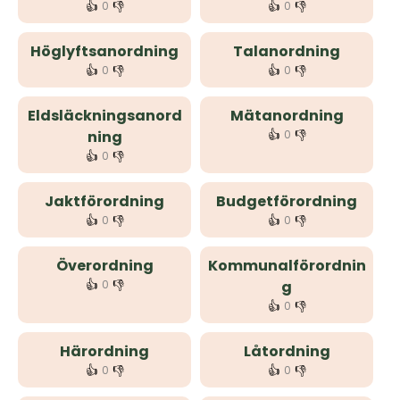
👍
👎
👍
👎
0
0
Höglyftsanordning
Talanordning
👍
👎
👍
👎
0
0
Eldsläckningsanord
Mätanordning
👍
👎
ning
0
👍
👎
0
Jaktförordning
Budgetförordning
👍
👎
👍
👎
0
0
Överordning
Kommunalförordnin
👍
👎
0
g
👍
👎
0
Härordning
Låtordning
👍
👎
👍
👎
0
0