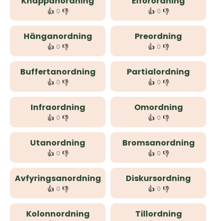
Knäppanordning
Elförordning
👍
👎
👍
👎
0
0
Hänganordning
Preordning
👍
👎
👍
👎
0
0
Buffertanordning
Partialordning
👍
👎
👍
👎
0
0
Infraordning
Omordning
👍
👎
👍
👎
0
0
Utanordning
Bromsanordning
👍
👎
👍
👎
0
0
Avfyringsanordning
Diskursordning
👍
👎
👍
👎
0
0
Kolonnordning
Tillordning