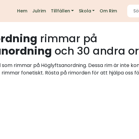
Hem
Julrim
Tillfällen
Skola
Om Rim
ordning
rimmar på
anordning
och 30 andra o
rd som rimmar på Höglyftsanordning. Dessa rim är inte ko
e rimmar fonetiskt. Rösta på rimorden för att hjälpa oss fö