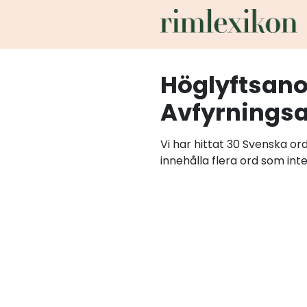
Höglyftsan
Avfyrnings
Vi har hittat 30 Svenska o
innehålla flera ord som int