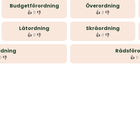
Budgetförordning
Överordning
👍
👎
👍
👎
0
0
Låtordning
Skråordning
👍
👎
👍
👎
0
0
dning
Rådsföro
👎
👍
0
0