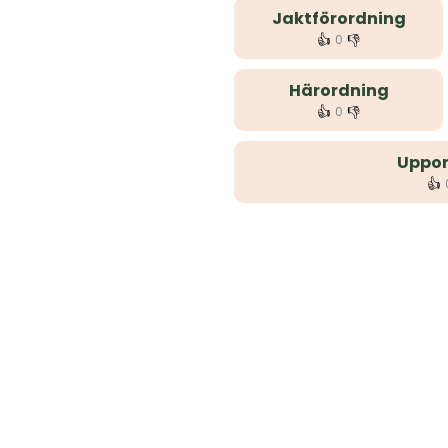
Jaktförordning
👍
👎
0
Härordning
👍
👎
0
Uppor
👍