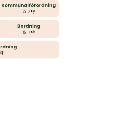
Kommunalförordning
👍
👎
0
Bordning
👍
👎
0
rdning
👎