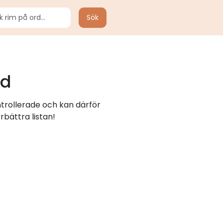
Sök
rd
ntrollerade och kan därför
rbättra listan!