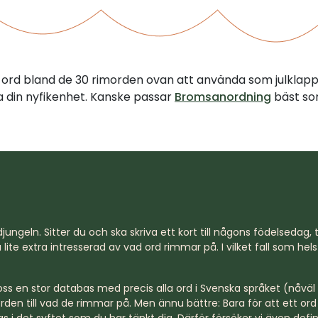
tt ord bland de 30 rimorden ovan att använda som julklap
illa din nyfikenhet. Kanske passar
Bromsanordning
bäst so
jungeln. Sitter du och ska skriva ett kort till någons födelsedag, til
lite extra intresserad av vad ord rimmar på. I vilket fall som hel
s en stor databas med precis alla ord i Svenska språket (nåväl n
rden till vad de rimmar på. Men ännu bättre: Bara för att ett o