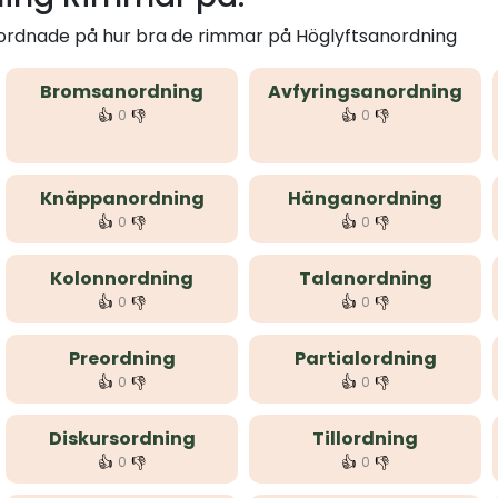
 ordnade på hur bra de rimmar på Höglyftsanordning
Bromsanordning
Avfyringsanordning
👍
👎
👍
👎
0
0
Knäppanordning
Hänganordning
👍
👎
👍
👎
0
0
Kolonnordning
Talanordning
👍
👎
👍
👎
0
0
Preordning
Partialordning
👍
👎
👍
👎
0
0
Diskursordning
Tillordning
👍
👎
👍
👎
0
0