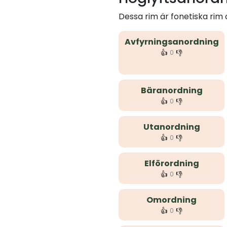
Dessa rim är fonetiska rim
Avfyrningsanordning
👍
👎
0
Bäranordning
👍
👎
0
Utanordning
👍
👎
0
Elförordning
👍
👎
0
Omordning
👍
👎
0