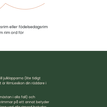
psrim eller födelsedagsrim
m rim ord för
l julklapparna (lite tidigt
st är RimLexikon din räddare i
ästan i alla fall) och
rd rimmar på ett annat betyder