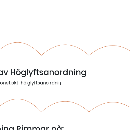
 av Höglyftsanordning
onetiskt: hö:glyftsano:rdniŋ
ning Rimmar på: