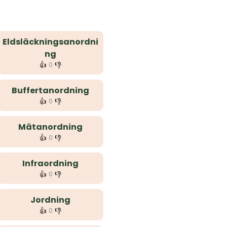
Eldsläckningsanordni
ng
👍
👎
0
Buffertanordning
👍
👎
0
Mätanordning
👍
👎
0
Infraordning
👍
👎
0
Jordning
👍
👎
0