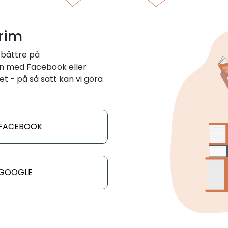
 rim
 bättre på
in med Facebook eller
et - på så sätt kan vi göra
 FACEBOOK
 GOOGLE