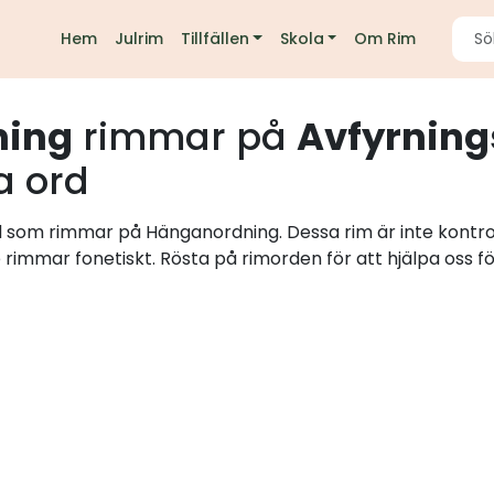
Hem
Julrim
Tillfällen
Skola
Om Rim
ning
rimmar på
Avfyrnin
a ord
rd som rimmar på Hänganordning. Dessa rim är inte kontr
e rimmar fonetiskt. Rösta på rimorden för att hjälpa oss fö