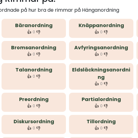
m ordnade på hur bra de rimmar på Hänganordning
Bäranordning
Knäppanordning
👍
👎
👍
👎
0
0
Bromsanordning
Avfyringsanordning
👍
👎
👍
👎
0
0
Talanordning
Eldsläckningsanordni
👍
👎
0
ng
👍
👎
0
Preordning
Partialordning
👍
👎
👍
👎
0
0
Diskursordning
Tillordning
👍
👎
👍
👎
0
0