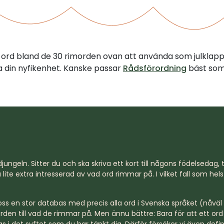
tt ord bland de 30 rimorden ovan att använda som julklap
illa din nyfikenhet. Kanske passar
Rådsförordning
bäst som 
jungeln. Sitter du och ska skriva ett kort till någons födelsedag, til
lite extra intresserad av vad ord rimmar på. I vilket fall som hel
s en stor databas med precis alla ord i Svenska språket (nåväl n
rden till vad de rimmar på. Men ännu bättre: Bara för att ett o