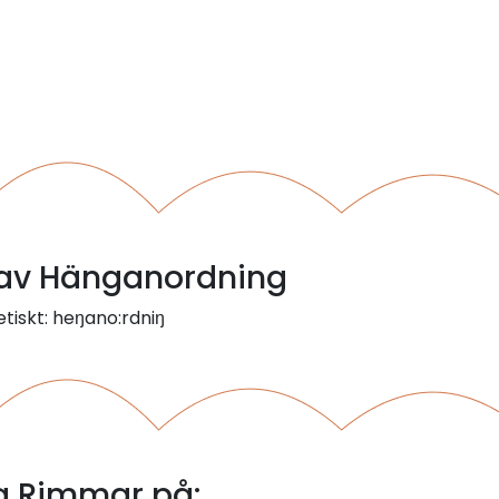
l av Hänganordning
tiskt: heŋano:rdniŋ
 Rimmar på: