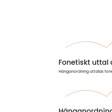
Fonetiskt utta
Hänganordning uttalas fone
Hänganordning