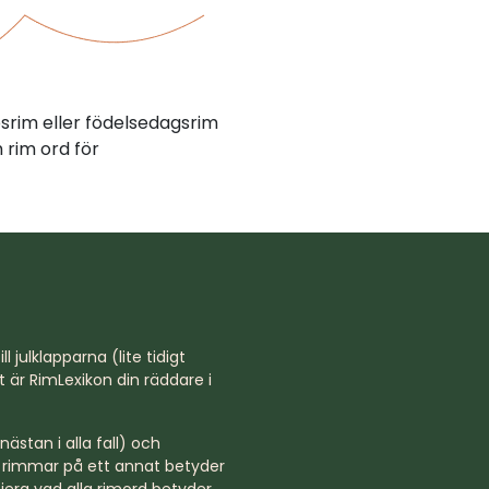
psrim eller födelsedagsrim
rim ord för
l julklapparna (lite tidigt
st är RimLexikon din räddare i
ästan i alla fall) och
rd rimmar på ett annat betyder