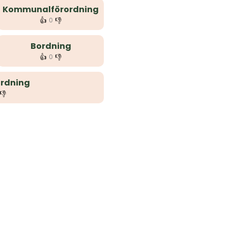
Kommunalförordning
👍
👎
0
Bordning
👍
👎
0
rdning
👎