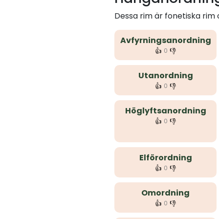
Dessa rim är fonetiska ri
Avfyrningsanordning
👍
👎
0
Utanordning
👍
👎
0
Höglyftsanordning
👍
👎
0
Elförordning
👍
👎
0
Omordning
👍
👎
0