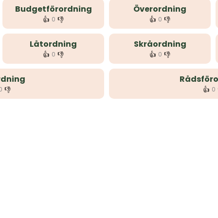
Budgetförordning
Överordning
👍
👎
👍
👎
0
0
Låtordning
Skråordning
👍
👎
👍
👎
0
0
dning
Rådsföro
👎
👍
0
0