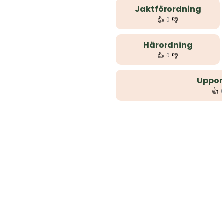
Jaktförordning
👍
👎
0
Härordning
👍
👎
0
Uppor
👍