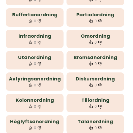
Buffertanordning
Partialordning
👍
👎
👍
👎
0
0
Infraordning
Omordning
👍
👎
👍
👎
0
0
Utanordning
Bromsanordning
👍
👎
👍
👎
0
0
Avfyringsanordning
Diskursordning
👍
👎
👍
👎
0
0
Kolonnordning
Tillordning
👍
👎
👍
👎
0
0
Höglyftsanordning
Talanordning
👍
👎
👍
👎
0
0