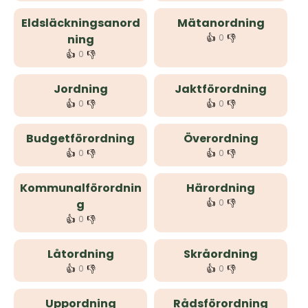
Eldsläckningsanord
Mätanordning
👍
👎
ning
0
👍
👎
0
Jordning
Jaktförordning
👍
👎
👍
👎
0
0
Budgetförordning
Överordning
👍
👎
👍
👎
0
0
Kommunalförordnin
Härordning
👍
👎
g
0
👍
👎
0
Låtordning
Skråordning
👍
👎
👍
👎
0
0
Uppordning
Rådsförordning