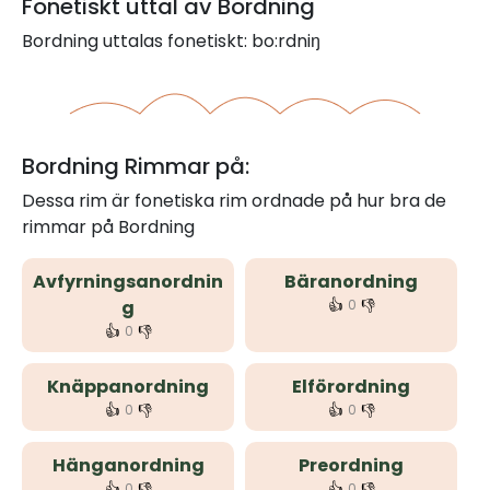
Fonetiskt uttal av Bordning
Bordning uttalas fonetiskt: bo:rdniŋ
Bordning Rimmar på:
Dessa rim är fonetiska rim ordnade på hur bra de
rimmar på Bordning
Avfyrningsanordnin
Bäranordning
👍
👎
g
0
👍
👎
0
Knäppanordning
Elförordning
👍
👎
👍
👎
0
0
Hänganordning
Preordning
👍
👎
👍
👎
0
0