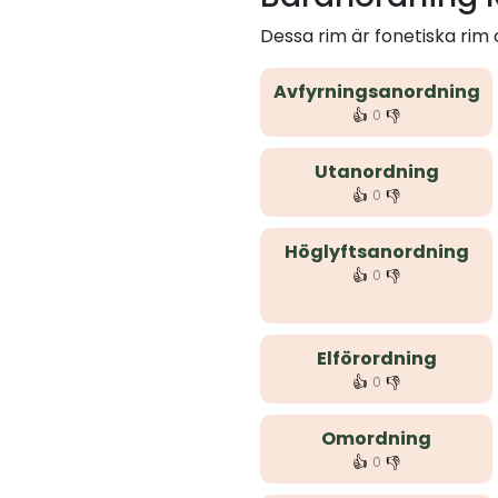
Dessa rim är fonetiska ri
Avfyrningsanordning
👍
👎
0
Utanordning
👍
👎
0
Höglyftsanordning
👍
👎
0
Elförordning
👍
👎
0
Omordning
👍
👎
0