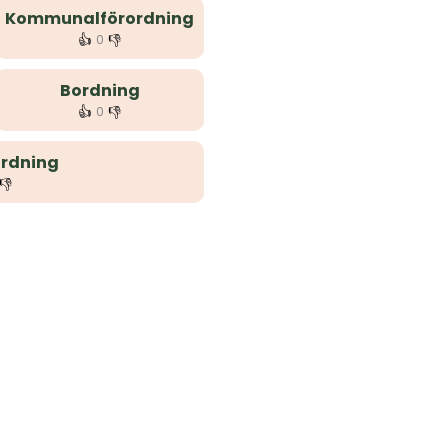
Kommunalförordning
👍
👎
0
Bordning
👍
👎
0
rdning
👎