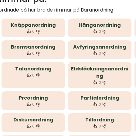
m ordnade på hur bra de rimmar på Bäranordning
Knäppanordning
Hänganordning
👍
👎
👍
👎
0
0
Bromsanordning
Avfyringsanordning
👍
👎
👍
👎
0
0
Talanordning
Eldsläckningsanordni
👍
👎
0
ng
👍
👎
0
Preordning
Partialordning
👍
👎
👍
👎
0
0
Diskursordning
Tillordning
👍
👎
👍
👎
0
0