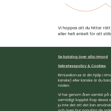
Vi hoppas att du hittar rä
eller helt enkelt för att st
Se katalog över alla rimord
Sekretesspolicy & Cookies
RimLexikon.se är din hjälp i rimd
kanske) eller kanske är du bara 
nöden.
Vi har genom åren samlat på os
samtidigt kopplat ihop dessa o
ju inte det att det kan använda
och även hur populära de orde