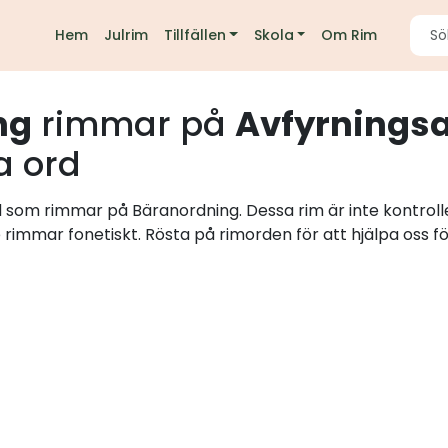
Hem
Julrim
Tillfällen
Skola
Om Rim
ng
rimmar på
Avfyrnings
a ord
rd som rimmar på Bäranordning. Dessa rim är inte kontrol
e rimmar fonetiskt. Rösta på rimorden för att hjälpa oss fö