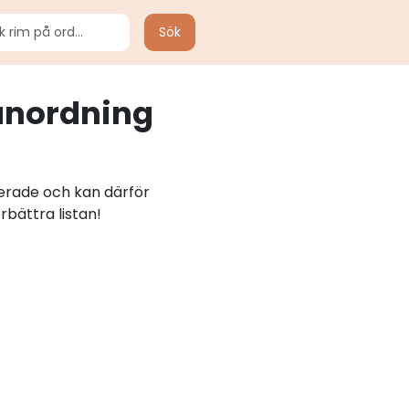
Sök
anordning
lerade och kan därför
rbättra listan!