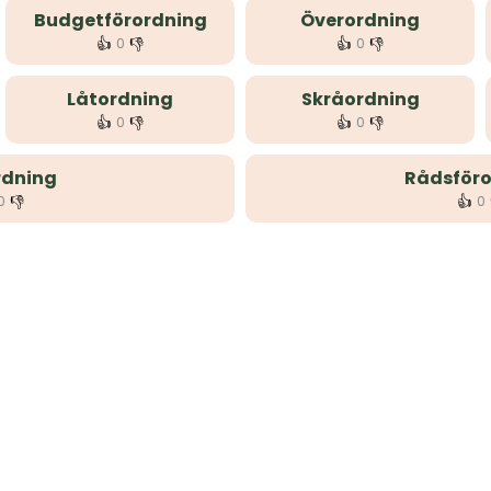
Budgetförordning
Överordning
👍
👎
👍
👎
0
0
Låtordning
Skråordning
👍
👎
👍
👎
0
0
dning
Rådsföro
👎
👍
0
0