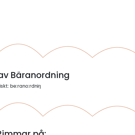
l av Bäranordning
skt: be:rano:rdniŋ
Rimmar på: