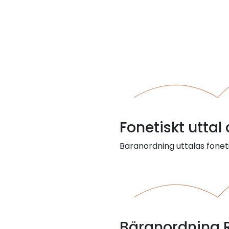
Fonetiskt utta
Bäranordning uttalas foneti
Bäranordning 