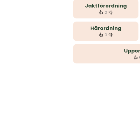
Jaktförordning
👍
👎
0
Härordning
👍
👎
0
Uppor
👍