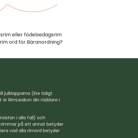
psrim eller födelsedagsrim
rim ord för Bäranordning?
l julklapparna (lite tidigt
st är RimLexikon din räddare i
ästan i alla fall) och
rd rimmar på ett annat betyder
niera vad alla rimord betyder