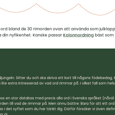
tt ord bland de 30 rimorden ovan att använda som julklap
illa din nyfikenhet. Kanske passar
Kolonnordning
bäst som 
jungeln. Sitter du och ska skriva ett kort till någons födelsedag, til
lite extra intresserad av vad ord rimmar på. I vilket fall som hel
s en stor databas med precis alla ord i Svenska språket (nåväl n
rden till vad de rimmar på. Men ännu bättre: Bara för att ett o
s i det syftet som du har tänkt dig. Därför försöker vi även defi
n är.