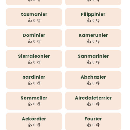
tasmanier
Filippinier
👍
👎
👍
👎
0
0
Dominier
Kamerunier
👍
👎
👍
👎
0
0
Sierraleonier
Sanmarinier
👍
👎
👍
👎
0
0
sardinier
Abchazier
👍
👎
👍
👎
0
0
Sommelier
Airedaleterrier
👍
👎
👍
👎
0
0
Ackordier
Fourier
👍
👎
👍
👎
0
0