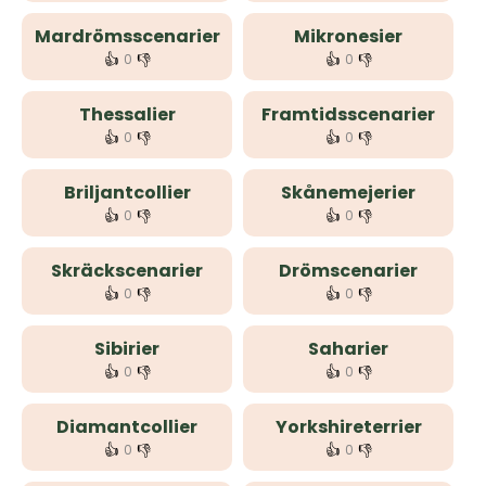
Mardrömsscenarier
Mikronesier
👍
👎
👍
👎
0
0
Thessalier
Framtidsscenarier
👍
👎
👍
👎
0
0
Briljantcollier
Skånemejerier
👍
👎
👍
👎
0
0
Skräckscenarier
Drömscenarier
👍
👎
👍
👎
0
0
Sibirier
Saharier
👍
👎
👍
👎
0
0
Diamantcollier
Yorkshireterrier
👍
👎
👍
👎
0
0