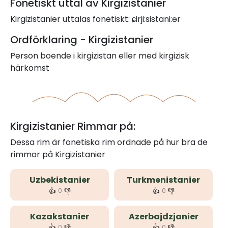
Fonetiskt uttal av Kirgizistanier
Kirgizistanier uttalas fonetiskt: ɕirji:sistani:ər
Ordförklaring - Kirgizistanier
Person boende i kirgizistan eller med kirgizisk
härkomst
Kirgizistanier Rimmar på:
Dessa rim är fonetiska rim ordnade på hur bra de
rimmar på Kirgizistanier
Uzbekistanier
Turkmenistanier
👍
👎
👍
👎
0
0
Kazakstanier
Azerbajdzjanier
👍
👎
👍
👎
0
0