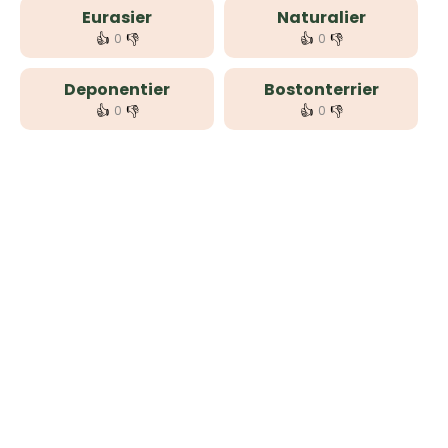
Eurasier
Naturalier
👍
👎
👍
👎
0
0
Deponentier
Bostonterrier
👍
👎
👍
👎
0
0