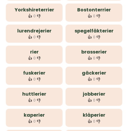
Yorkshireterrier
Bostonterrier
👍
👎
👍
👎
0
0
lurendrejerier
spegelfäkterier
👍
👎
👍
👎
0
0
rier
brasserier
👍
👎
👍
👎
0
0
fuskerier
gäckerier
👍
👎
👍
👎
0
0
huttlerier
jobberier
👍
👎
👍
👎
0
0
kaperier
klåperier
👍
👎
👍
👎
0
0