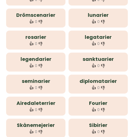
Drömscenarier
lunarier
👍
👎
👍
👎
0
0
rosarier
legatarier
👍
👎
👍
👎
0
0
legendarier
sanktuarier
👍
👎
👍
👎
0
0
seminarier
diplomatarier
👍
👎
👍
👎
0
0
Airedaleterrier
Fourier
👍
👎
👍
👎
0
0
Skånemejerier
Sibirier
👍
👎
👍
👎
0
0