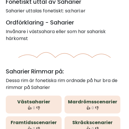
Fonetiskt uttal av Saharier
Saharier uttalas fonetiskt: sa:hari:ər
Ordförklaring - Saharier
Invånare i västsahara eller som har saharisk
härkomst
Saharier Rimmar på:
Dessa rim är fonetiska rim ordnade på hur bra de
rimmar på Saharier
Västsaharier
Mardrömsscenarier
👍
👎
👍
👎
0
0
Framtidsscenarier
Skräckscenarier
👍
👎
👍
👎
0
0