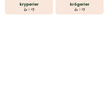
kryperier
krögerier
👍
👎
👍
👎
0
0