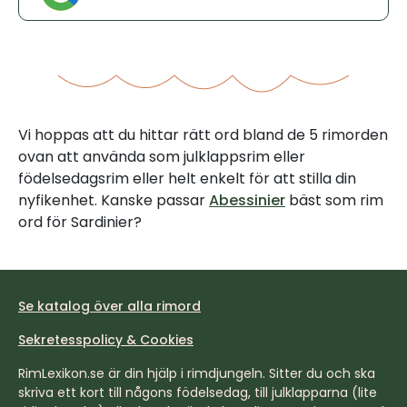
Vi hoppas att du hittar rätt ord bland de 5 rimorden
ovan att använda som julklappsrim eller
födelsedagsrim eller helt enkelt för att stilla din
nyfikenhet. Kanske passar
Abessinier
bäst som rim
ord för Sardinier?
Se katalog över alla rimord
Sekretesspolicy & Cookies
RimLexikon.se är din hjälp i rimdjungeln. Sitter du och ska
skriva ett kort till någons födelsedag, till julklapparna (lite