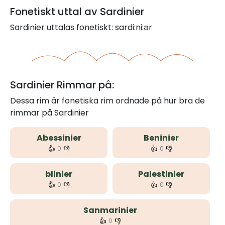
Fonetiskt uttal av Sardinier
Sardinier uttalas fonetiskt: sardi:ni:ər
Sardinier Rimmar på:
Dessa rim är fonetiska rim ordnade på hur bra de
rimmar på Sardinier
Abessinier
Beninier
👍
👎
👍
👎
0
0
blinier
Palestinier
👍
👎
👍
👎
0
0
Sanmarinier
👍
👎
0