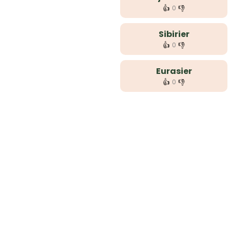
👍
👎
0
Sibirier
👍
👎
0
Eurasier
👍
👎
0