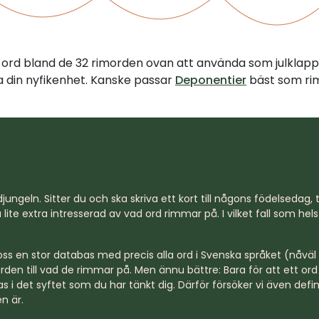
tt ord bland de 32 rimorden ovan att använda som julklapp
illa din nyfikenhet. Kanske passar
Deponentier
bäst som rim
jungeln. Sitter du och ska skriva ett kort till någons födelsedag, til
lite extra intresserad av vad ord rimmar på. I vilket fall som hel
s en stor databas med precis alla ord i Svenska språket (nåväl n
rden till vad de rimmar på. Men ännu bättre: Bara för att ett o
s i det syftet som du har tänkt dig. Därför försöker vi även defi
n är.