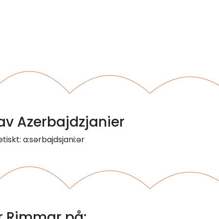
 av Azerbajdzjanier
tiskt: a:sərbajdsjani:ər
r Rimmar på: