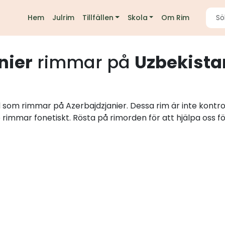
Hem
Julrim
Tillfällen
Skola
Om Rim
nier
rimmar på
Uzbekista
d som rimmar på Azerbajdzjanier. Dessa rim är inte kontr
e rimmar fonetiskt. Rösta på rimorden för att hjälpa oss fö