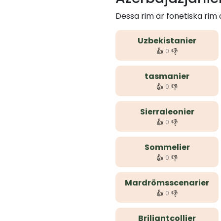
Dessa rim är fonetiska rim
Uzbekistanier
👍
👎
0
tasmanier
👍
👎
0
Sierraleonier
👍
👎
0
Sommelier
👍
👎
0
Mardrömsscenarier
👍
👎
0
Briljantcollier