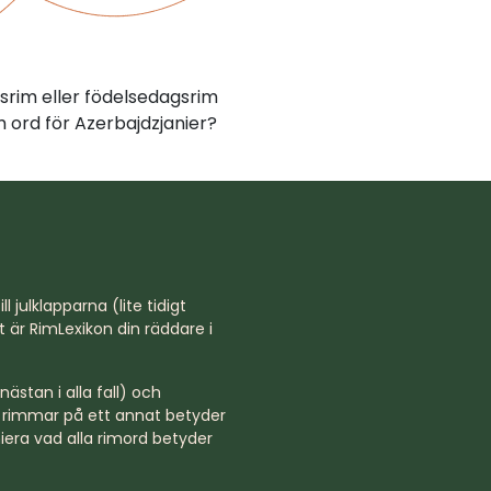
srim eller födelsedagsrim
 ord för Azerbajdzjanier?
l julklapparna (lite tidigt
st är RimLexikon din räddare i
ästan i alla fall) och
rd rimmar på ett annat betyder
niera vad alla rimord betyder