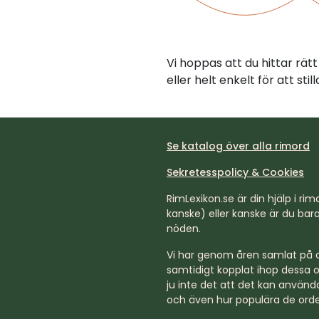
Vi hoppas att du hittar rä
eller helt enkelt för att st
Se katalog över alla rimord
Sekretesspolicy & Cookies
RimLexikon.se är din hjälp i rimd
kanske) eller kanske är du bara 
nöden.
Vi har genom åren samlat på os
samtidigt kopplat ihop dessa o
ju inte det att det kan använda
och även hur populära de orde