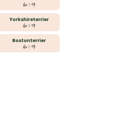
👍
👎
0
Yorkshireterrier
👍
👎
0
Bostonterrier
👍
👎
0