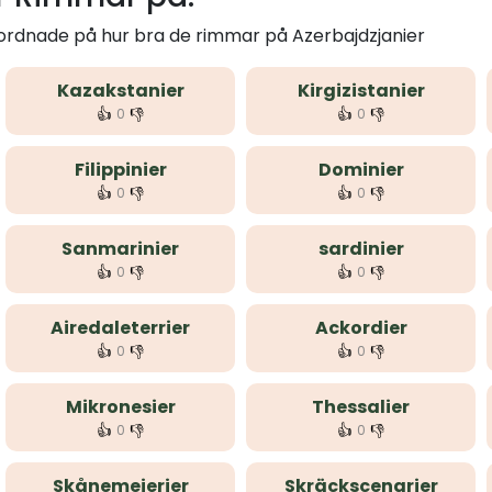
 ordnade på hur bra de rimmar på Azerbajdzjanier
Kazakstanier
Kirgizistanier
👍
👎
👍
👎
0
0
Filippinier
Dominier
👍
👎
👍
👎
0
0
Sanmarinier
sardinier
👍
👎
👍
👎
0
0
Airedaleterrier
Ackordier
👍
👎
👍
👎
0
0
Mikronesier
Thessalier
👍
👎
👍
👎
0
0
Skånemejerier
Skräckscenarier