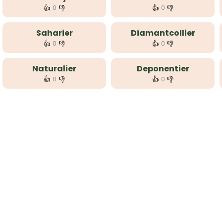
👍
👎
👍
👎
0
0
Saharier
Diamantcollier
👍
👎
👍
👎
0
0
Naturalier
Deponentier
👍
👎
👍
👎
0
0