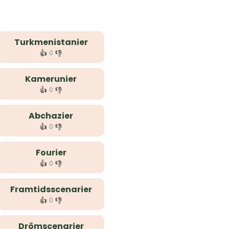
Turkmenistanier
👍
👎
0
Kamerunier
👍
👎
0
Abchazier
👍
👎
0
Fourier
👍
👎
0
Framtidsscenarier
👍
👎
0
Drömscenarier