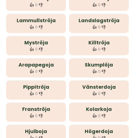
👍
👎
👍
👎
0
0
Lammullströja
Landslagströja
👍
👎
👍
👎
0
0
Myströja
Killtröja
👍
👎
👍
👎
0
0
Arapapegoja
Skumplöja
👍
👎
👍
👎
0
0
Pippitröja
Vänsterdoja
👍
👎
👍
👎
0
0
Franströja
Kolarkoja
👍
👎
👍
👎
0
0
Hjulboja
Högerdoja
0
0