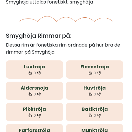
Smyghöja uttalas fonetiskt: smyghö:ja
Smyghöja Rimmar på:
Dessa rim är fonetiska rim ordnade på hur bra de
rimmar på Smyghöja
Luvtröja
Fleecetröja
👍
👎
👍
👎
0
0
Åldersnoja
Huvtröja
👍
👎
👍
👎
0
0
Pikétröja
Batiktröja
👍
👎
👍
👎
0
0
Farfarströja
Munktröja