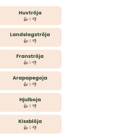
Huvtröja
👍
👎
0
Landslagströja
👍
👎
0
Franströja
👍
👎
0
Arapapegoja
👍
👎
0
Hjulboja
👍
👎
0
Kissblöja
👍
👎
0