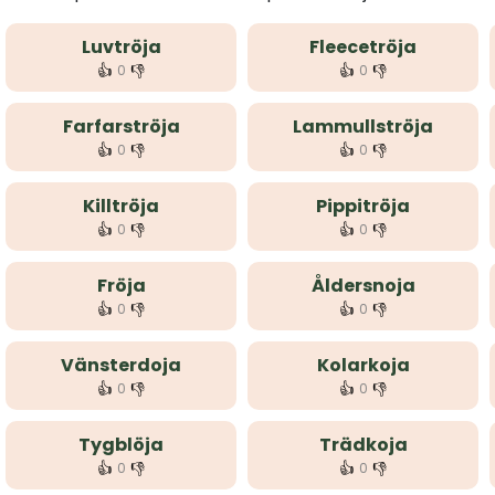
Luvtröja
Fleecetröja
👍
👎
👍
👎
0
0
Farfarströja
Lammullströja
👍
👎
👍
👎
0
0
Killtröja
Pippitröja
👍
👎
👍
👎
0
0
Fröja
Åldersnoja
👍
👎
👍
👎
0
0
Vänsterdoja
Kolarkoja
👍
👎
👍
👎
0
0
Tygblöja
Trädkoja
👍
👎
👍
👎
0
0