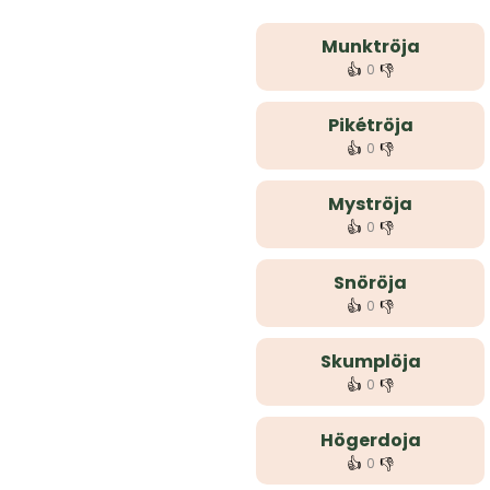
Munktröja
👍
👎
0
Pikétröja
👍
👎
0
Myströja
👍
👎
0
Snöröja
👍
👎
0
Skumplöja
👍
👎
0
Högerdoja
👍
👎
0