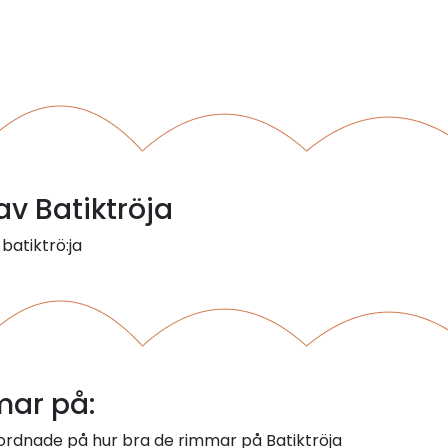
av Batiktröja
 batiktrö:ja
mar på:
 ordnade på hur bra de rimmar på Batiktröja