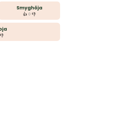
Smyghöja
👍
👎
0
oja
👎