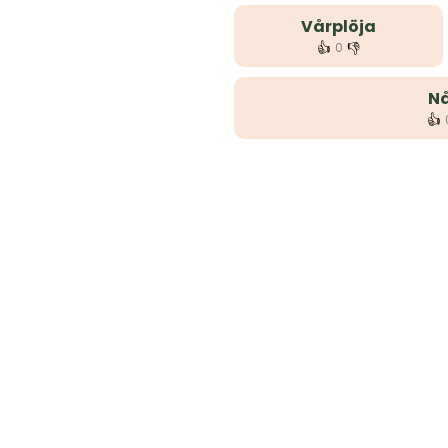
Vårplöja
👍
👎
0
Nå
👍