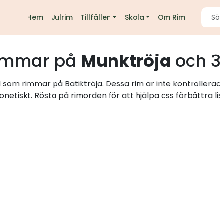
Hem
Julrim
Tillfällen
Skola
Om Rim
immar på
Munktröja
och 3
d som rimmar på Batiktröja. Dessa rim är inte kontrollera
onetiskt. Rösta på rimorden för att hjälpa oss förbättra li