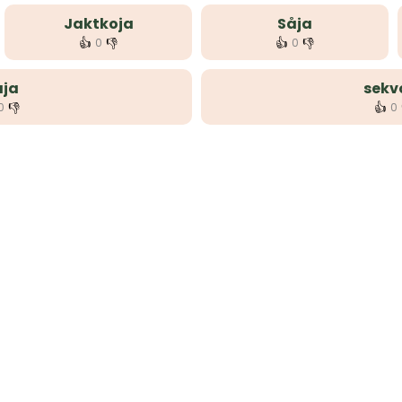
Jaktkoja
Såja
👍
👎
👍
👎
0
0
ja
sekv
👎
👍
0
0