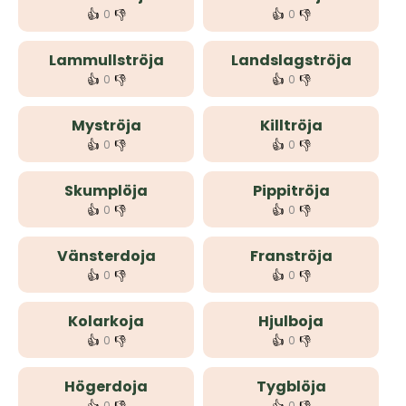
👍
👎
👍
👎
0
0
Lammullströja
Landslagströja
👍
👎
👍
👎
0
0
Myströja
Killtröja
👍
👎
👍
👎
0
0
Skumplöja
Pippitröja
👍
👎
👍
👎
0
0
Vänsterdoja
Franströja
👍
👎
👍
👎
0
0
Kolarkoja
Hjulboja
👍
👎
👍
👎
0
0
Högerdoja
Tygblöja
0
0