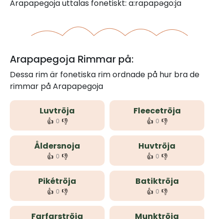
Arapapegoja uttalas fonetiskt: a:rapapəgo:ja
Arapapegoja Rimmar på:
Dessa rim är fonetiska rim ordnade på hur bra de
rimmar på Arapapegoja
Luvtröja
Fleecetröja
👍
👎
👍
👎
0
0
Åldersnoja
Huvtröja
👍
👎
👍
👎
0
0
Pikétröja
Batiktröja
👍
👎
👍
👎
0
0
Farfarströja
Munktröja