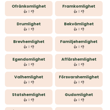
Ofrånkomlighet
Framkomlighet
👍
👎
👍
👎
0
0
Drumlighet
Bekvämlighet
👍
👎
👍
👎
0
0
Brevhemlighet
Familjehemlighet
👍
👎
👍
👎
0
0
Egendomlighet
Affärshemlighet
👍
👎
👍
👎
0
0
Valhemlighet
Försvarshemlighet
👍
👎
👍
👎
0
0
Statshemlighet
Gudomlighet
👍
👎
👍
👎
0
0