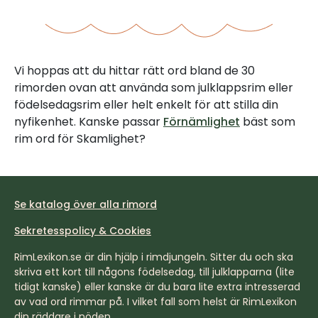
Vi hoppas att du hittar rätt ord bland de 30
rimorden ovan att använda som julklappsrim eller
födelsedagsrim eller helt enkelt för att stilla din
nyfikenhet. Kanske passar
Förnämlighet
bäst som
rim ord för Skamlighet?
Se katalog över alla rimord
Sekretesspolicy & Cookies
RimLexikon.se är din hjälp i rimdjungeln. Sitter du och ska
skriva ett kort till någons födelsedag, till julklapparna (lite
tidigt kanske) eller kanske är du bara lite extra intresserad
av vad ord rimmar på. I vilket fall som helst är RimLexikon
din räddare i nöden.