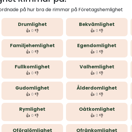
m ordnade på hur bra de rimmar på Företagshemlighet
Drumlighet
Bekvämlighet
👍
👎
👍
👎
0
0
Familjehemlighet
Egendomlighet
👍
👎
👍
👎
0
0
Fullkomlighet
Valhemlighet
👍
👎
👍
👎
0
0
Gudomlighet
Ålderdomlighet
👍
👎
👍
👎
0
0
Rymlighet
Oåtkomlighet
👍
👎
👍
👎
0
0
Oförglömlighet
Ofrånkomlighet