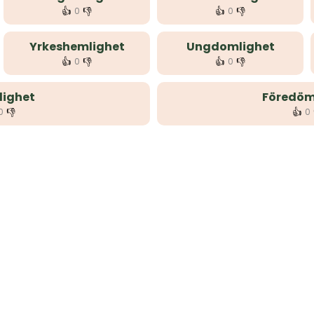
👍
👎
👍
👎
0
0
Yrkeshemlighet
Ungdomlighet
👍
👎
👍
👎
0
0
ighet
Föredöm
👎
👍
0
0