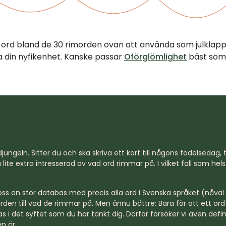
tt ord bland de 30 rimorden ovan att använda som julklap
illa din nyfikenhet. Kanske passar
Oförglömlighet
bäst som 
jungeln. Sitter du och ska skriva ett kort till någons födelsedag, til
lite extra intresserad av vad ord rimmar på. I vilket fall som hel
s en stor databas med precis alla ord i Svenska språket (nåväl n
rden till vad de rimmar på. Men ännu bättre: Bara för att ett o
s i det syftet som du har tänkt dig. Därför försöker vi även defi
n är.