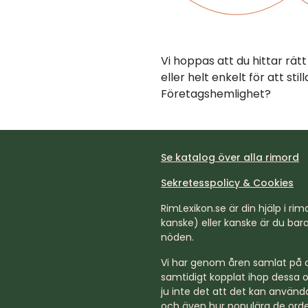
Vi hoppas att du hittar rä
eller helt enkelt för att st
Företagshemlighet?
Se katalog över alla rimord
Sekretesspolicy & Cookies
RimLexikon.se är din hjälp i rimd
kanske) eller kanske är du bara 
nöden.
Vi har genom åren samlat på os
samtidigt kopplat ihop dessa o
ju inte det att det kan använda
och även hur populära de orde