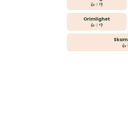
👍
👎
0
Orimlighet
👍
👎
0
Skaml
👍