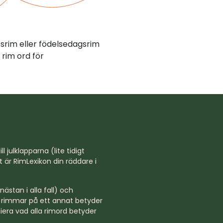
psrim eller födelsedagsrim
rim ord för
l julklapparna (lite tidigt
st är RimLexikon din räddare i
ästan i alla fall) och
rd rimmar på ett annat betyder
niera vad alla rimord betyder