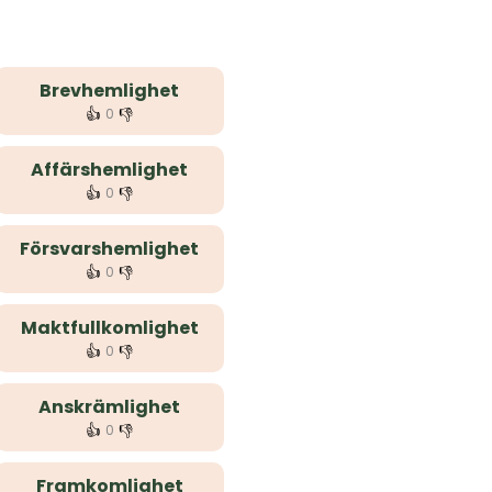
Brevhemlighet
👍
👎
0
Affärshemlighet
👍
👎
0
Försvarshemlighet
👍
👎
0
Maktfullkomlighet
👍
👎
0
Anskrämlighet
👍
👎
0
Framkomlighet