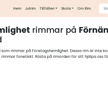
Hem
Julrim
Tillfällen
Skola
Om Rim
mlighet
rimmar på
Förnäm
d
rd som rimmar på Företagshemlighet. Dessa rim är inte ko
e rimmar fonetiskt. Rösta på rimorden för att hjälpa oss fö