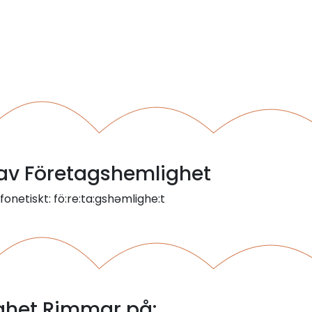
l av Företagshemlighet
onetiskt: fö:re:ta:gshəmlighe:t
ghet Rimmar på: