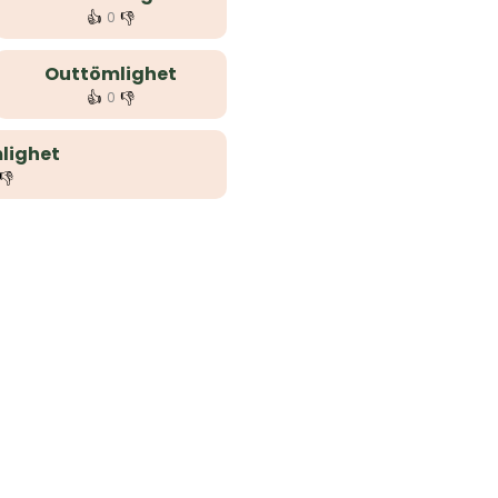
👍
👎
0
Outtömlighet
👍
👎
0
lighet
👎