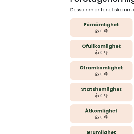
Dessa rim är fonetiska ri
Förnämlighet
👍
👎
0
Ofullkomlighet
👍
👎
0
Oframkomlighet
👍
👎
0
Statshemlighet
👍
👎
0
Åtkomlighet
👍
👎
0
Grumlighet