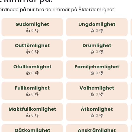
m ordnade på hur bra de rimmar på Ålderdomlighet
Gudomlighet
Ungdomlighet
👍
👎
👍
👎
0
0
Outtömlighet
Drumlighet
👍
👎
👍
👎
0
0
Ofullkomlighet
Familjehemlighet
👍
👎
👍
👎
0
0
Fullkomlighet
Valhemlighet
👍
👎
👍
👎
0
0
Maktfullkomlighet
Åtkomlighet
👍
👎
👍
👎
0
0
Oåtkomlighet
Anskrämlighet