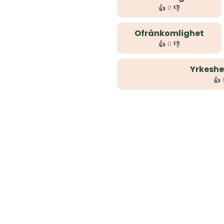
👍
👎
0
Ofrånkomlighet
👍
👎
0
Yrkeshe
👍