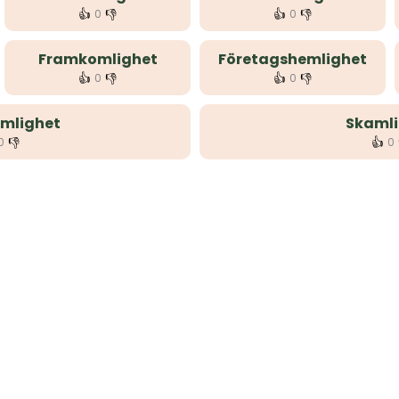
👍
👎
👍
👎
0
0
Framkomlighet
Företagshemlighet
👍
👎
👍
👎
0
0
mlighet
Skamli
👎
👍
0
0