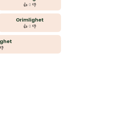
👍
👎
0
Orimlighet
👍
👎
0
ghet
👎