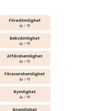
Föredömlighet
👍
👎
0
Bekvämlighet
👍
👎
0
Affärshemlighet
👍
👎
0
Försvarshemlighet
👍
👎
0
Rymlighet
👍
👎
0
Grumlighet