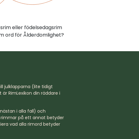
psrim eller födelsedagsrim
m ord för Ålderdomlighet?
l julklapparna (lite tidigt
st är RimLexikon din räddare i
ästan i alla fall) och
rd rimmar på ett annat betyder
niera vad alla rimord betyder