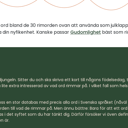
tt ord bland de 30 rimorden ovan att använda som julklap
illa din nyfikenhet. Kanske passar
Gudomlighet
bäst som ri
jungeln. Sitter du och ska skriva ett kort till någons födelsedag, til
lite extra intresserad av vad ord rimmar på. I vilket fall som hel
s en stor databas med precis alla ord i Svenska språket (nåväl n
rden till vad de rimmar på. Men ännu bättre: Bara för att ett o
s i det syftet som du har tänkt dig. Därför försöker vi även defi
n är.