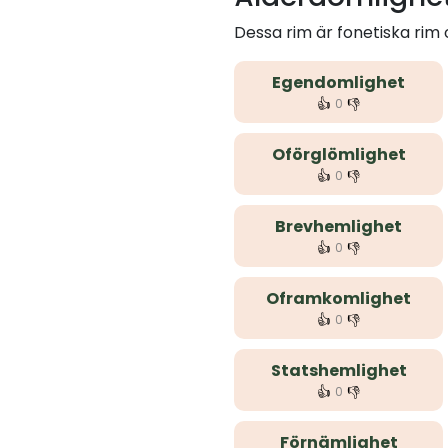
Dessa rim är fonetiska ri
Egendomlighet
👍
👎
0
Oförglömlighet
👍
👎
0
Brevhemlighet
👍
👎
0
Oframkomlighet
👍
👎
0
Statshemlighet
👍
👎
0
Förnämlighet