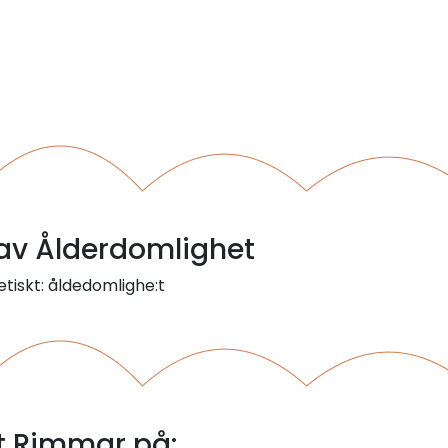
 av Ålderdomlighet
tiskt: åldedomlighe:t
t Rimmar på: