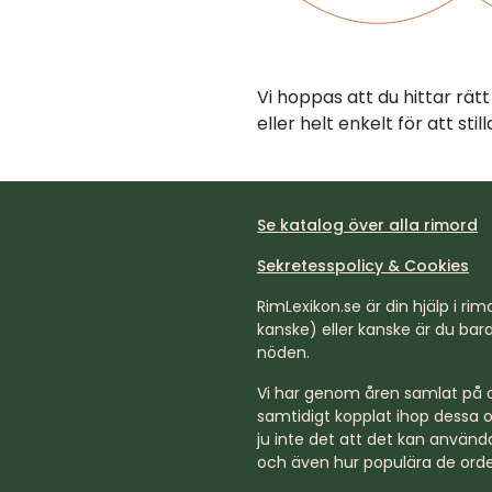
Vi hoppas att du hittar rä
eller helt enkelt för att st
Se katalog över alla rimord
Sekretesspolicy & Cookies
RimLexikon.se är din hjälp i rimd
kanske) eller kanske är du bara 
nöden.
Vi har genom åren samlat på os
samtidigt kopplat ihop dessa o
ju inte det att det kan använda
och även hur populära de orde