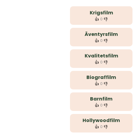
Krigsfilm
👍
👎
0
Äventyrsfilm
👍
👎
0
Kvalitetsfilm
👍
👎
0
Biograffilm
👍
👎
0
Barnfilm
👍
👎
0
Hollywoodfilm
👍
👎
0