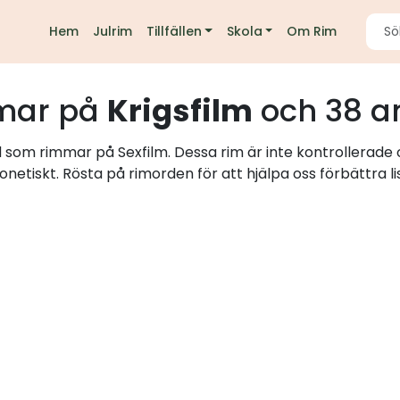
Hem
Julrim
Tillfällen
Skola
Om Rim
mar på
Krigsfilm
och 38 a
d som rimmar på Sexfilm. Dessa rim är inte kontrollerade 
onetiskt. Rösta på rimorden för att hjälpa oss förbättra li