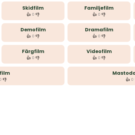
Skidfilm
Familjefilm
👍
👎
👍
👎
0
0
Demofilm
Dramafilm
👍
👎
👍
👎
0
0
Färgfilm
Videofilm
👍
👎
👍
👎
0
0
film
Mastodo
👎
👍
0
0