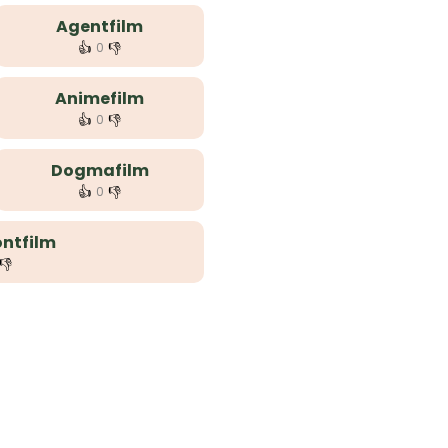
Agentfilm
👍
👎
0
Animefilm
👍
👎
0
Dogmafilm
👍
👎
0
ntfilm
👎