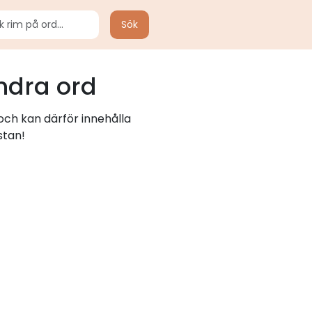
Sök
ndra ord
och kan därför innehålla
stan!