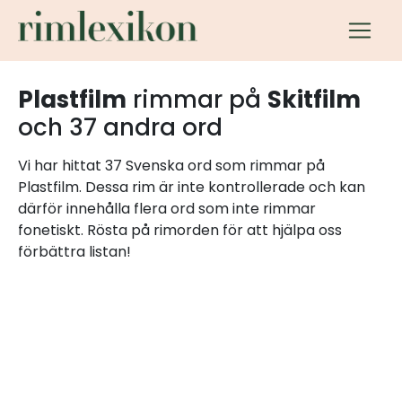
Plastfilm
rimmar på
Skitfilm
och 37 andra ord
Vi har hittat 37 Svenska ord som rimmar på
Plastfilm. Dessa rim är inte kontrollerade och kan
därför innehålla flera ord som inte rimmar
fonetiskt. Rösta på rimorden för att hjälpa oss
förbättra listan!