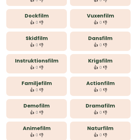
👍
👎
👍
👎
Dockfilm
Vuxenfilm
👍
👎
👍
👎
0
0
Skidfilm
Dansfilm
👍
👎
👍
👎
0
0
Instruktionsfilm
Krigsfilm
👍
👎
👍
👎
0
0
Familjefilm
Actionfilm
👍
👎
👍
👎
0
0
Demofilm
Dramafilm
👍
👎
👍
👎
0
0
Animefilm
Naturfilm
👍
👎
👍
👎
0
0