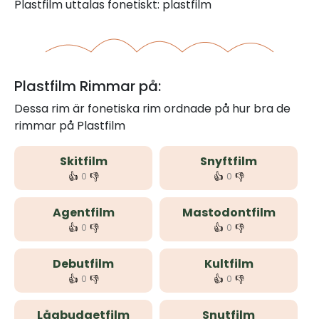
Plastfilm uttalas fonetiskt: plastfilm
Plastfilm Rimmar på:
Dessa rim är fonetiska rim ordnade på hur bra de
rimmar på Plastfilm
Skitfilm
Snyftfilm
👍
👎
👍
👎
0
0
Agentfilm
Mastodontfilm
👍
👎
👍
👎
0
0
Debutfilm
Kultfilm
👍
👎
👍
👎
0
0
Lågbudgetfilm
Snutfilm