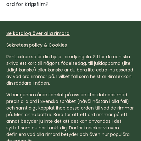
ord för Krigsfilm?
Se katalog över alla rimord
Sekretesspolicy & Cookies
RimLexikon.se är din hjälp i rimdjungeln. Sitter du och ska
skriva ett kort till någons födelsedag, till julklapparna (lite
tidigt kanske) eller kanske är du bara lite extra intresserad
av vad ord rimmar på. I vilket fall som helst är RimLexikon
din räddare i nöden.
Vi har genom åren samlat på oss en stor databas med
precis alla ord i Svenska språket (nåväl nästan i alla fall)
och samtidigt kopplat ihop dessa orden till vad de rimmar
på. Men ännu bättre: Bara för att ett ord rimmar på ett
annat betyder ju inte det att det kan användas i det
syftet som du har tänkt dig. Därför försöker vi även
definiera vad alla rimord betyder och även hur populära