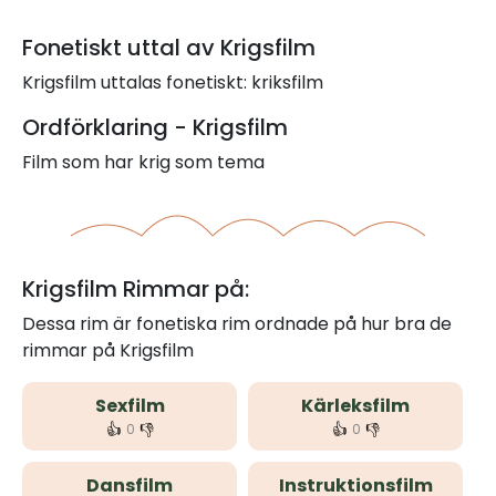
Fonetiskt uttal av Krigsfilm
Krigsfilm uttalas fonetiskt: kriksfilm
Ordförklaring - Krigsfilm
Film som har krig som tema
Krigsfilm Rimmar på:
Dessa rim är fonetiska rim ordnade på hur bra de
rimmar på Krigsfilm
Sexfilm
Kärleksfilm
👍
👎
👍
👎
0
0
Dansfilm
Instruktionsfilm