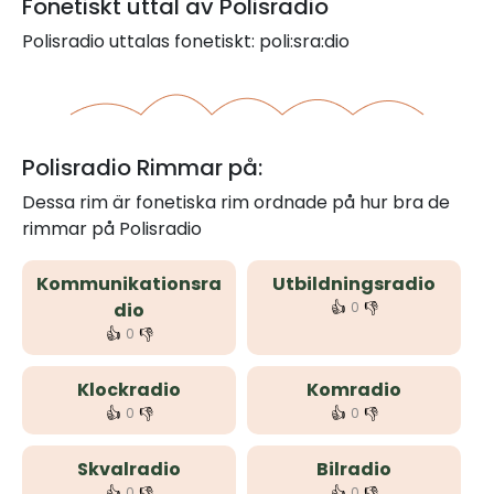
Fonetiskt uttal av Polisradio
Polisradio uttalas fonetiskt: poli:sra:dio
Polisradio Rimmar på:
Dessa rim är fonetiska rim ordnade på hur bra de
rimmar på Polisradio
Kommunikationsra
Utbildningsradio
👍
👎
dio
0
👍
👎
0
Klockradio
Komradio
👍
👎
👍
👎
0
0
Skvalradio
Bilradio
👍
👎
👍
👎
0
0