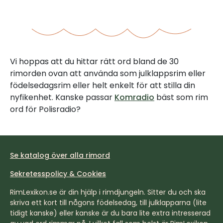
Vi hoppas att du hittar rätt ord bland de 30
rimorden ovan att använda som julklappsrim eller
födelsedagsrim eller helt enkelt för att stilla din
nyfikenhet. Kanske passar
Komradio
bäst som rim
ord för Polisradio?
Se katalog över alla rimord
Sekretesspolicy & Cookies
RimLexikon.se är din hjälp i rimdjungeln. Sitter du och ska
skriva ett kort till någons födelsedag, till julklapparna (lite
tidigt kanske) eller kanske är du bara lite extra intresserad