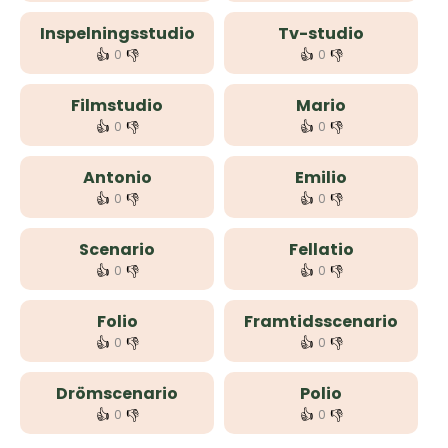
Inspelningsstudio
Tv-studio
👍
👎
👍
👎
0
0
Filmstudio
Mario
👍
👎
👍
👎
0
0
Antonio
Emilio
👍
👎
👍
👎
0
0
Scenario
Fellatio
👍
👎
👍
👎
0
0
Folio
Framtidsscenario
👍
👎
👍
👎
0
0
Drömscenario
Polio
👍
👎
👍
👎
0
0