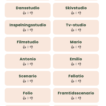
Dansstudio
Skivstudio
👍
👎
👍
👎
0
0
Inspelningsstudio
Tv-studio
👍
👎
👍
👎
0
0
Filmstudio
Mario
👍
👎
👍
👎
0
0
Antonio
Emilio
👍
👎
👍
👎
0
0
Scenario
Fellatio
👍
👎
👍
👎
0
0
Folio
Framtidsscenario
👍
👎
👍
👎
0
0