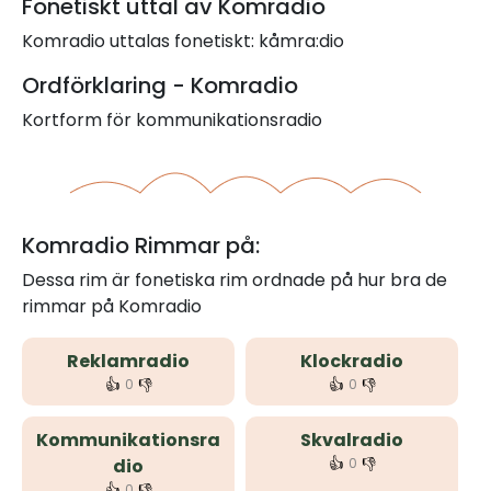
Fonetiskt uttal av Komradio
Komradio uttalas fonetiskt: kåmra:dio
Ordförklaring - Komradio
Kortform för kommunikationsradio
Komradio Rimmar på:
Dessa rim är fonetiska rim ordnade på hur bra de
rimmar på Komradio
Reklamradio
Klockradio
👍
👎
👍
👎
0
0
Kommunikationsra
Skvalradio
👍
👎
dio
0
👍
👎
0