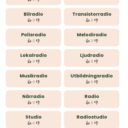
Bilradio
Transistorradio
👍
👎
👍
👎
0
0
Polisradio
Melodiradio
👍
👎
👍
👎
0
0
Lokalradio
Ljudradio
👍
👎
👍
👎
0
0
Musikradio
Utbildningsradio
👍
👎
👍
👎
0
0
Närradio
Radio
👍
👎
👍
👎
0
0
Studio
Radiostudio
👍
👎
👍
👎
0
0