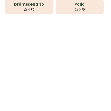
Drömscenario
Polio
👍
👎
👍
👎
0
0