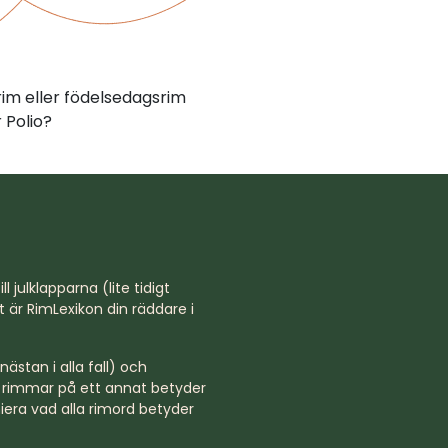
rim eller födelsedagsrim
 Polio?
l julklapparna (lite tidigt
st är RimLexikon din räddare i
ästan i alla fall) och
rd rimmar på ett annat betyder
niera vad alla rimord betyder