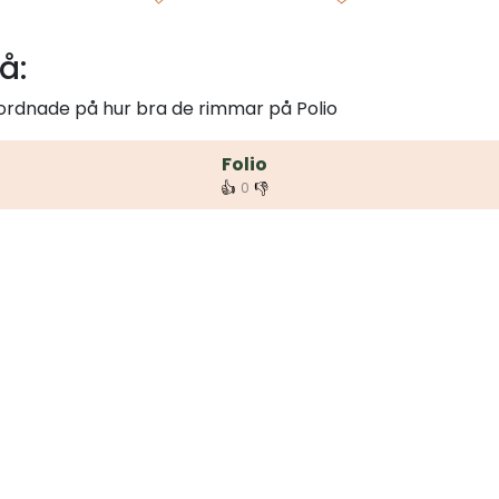
å:
 ordnade på hur bra de rimmar på Polio
Folio
👍
👎
0