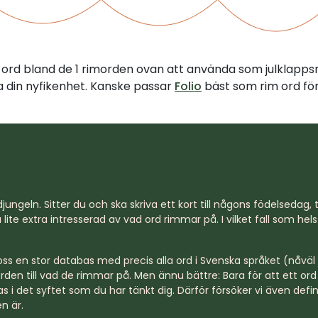
t ord bland de 1 rimorden ovan att använda som julklapps
illa din nyfikenhet. Kanske passar
Folio
bäst som rim ord för
jungeln. Sitter du och ska skriva ett kort till någons födelsedag, til
lite extra intresserad av vad ord rimmar på. I vilket fall som hel
s en stor databas med precis alla ord i Svenska språket (nåväl n
rden till vad de rimmar på. Men ännu bättre: Bara för att ett o
s i det syftet som du har tänkt dig. Därför försöker vi även defi
n är.