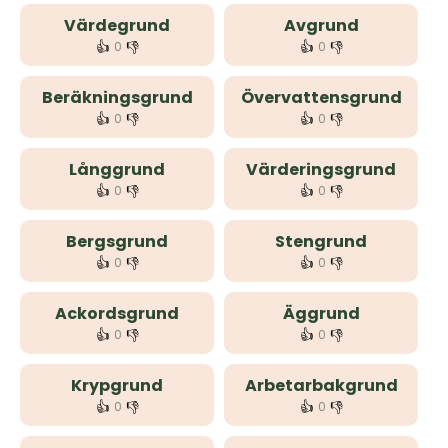
Värdegrund
Avgrund
👍
👎
👍
👎
0
0
Beräkningsgrund
Övervattensgrund
👍
👎
👍
👎
0
0
Långgrund
Värderingsgrund
👍
👎
👍
👎
0
0
Bergsgrund
Stengrund
👍
👎
👍
👎
0
0
Ackordsgrund
Äggrund
👍
👎
👍
👎
0
0
Krypgrund
Arbetarbakgrund
👍
👎
👍
👎
0
0