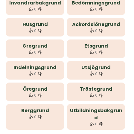
Invandrarbakgrund
Bedömningsgrund
👍
👎
👍
👎
0
0
Husgrund
Ackordslönegrund
👍
👎
👍
👎
0
0
Grogrund
Etsgrund
👍
👎
👍
👎
0
0
Indelningsgrund
Utsjögrund
👍
👎
👍
👎
0
0
Öregrund
Tröstegrund
👍
👎
👍
👎
0
0
Berggrund
Utbildningsbakgrun
👍
👎
0
d
👍
👎
0