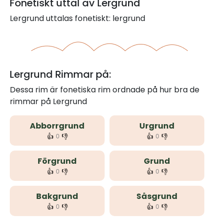
Fonetiskt uttal av Lergrund
Lergrund uttalas fonetiskt: lergrund
Lergrund Rimmar på:
Dessa rim är fonetiska rim ordnade på hur bra de
rimmar på Lergrund
Abborrgrund
Urgrund
👍
👎
👍
👎
0
0
Förgrund
Grund
👍
👎
👍
👎
0
0
Bakgrund
Såsgrund
👍
👎
👍
👎
0
0