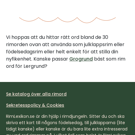
Vi hoppas att du hittar rätt ord bland de 30
rimorden ovan att använda som julklappsrim eller
födelsedagsrim eller helt enkelt för att stilla din
nyfikenhet. Kanske passar
Grogrund
bäst som rim
ord för Lergrund?
Se katalog över alla rimord
Sekretesspolicy & Cookies
RimLexikon.se är din hjälp i rimdjungeln. Sitter du och ska
skriva ett kort till någons födelsedag, till julklapparna (lite
tidigt kanske) eller kanske är du bara lite extra intresserad