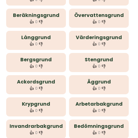
Beräkningsgrund
Övervattensgrund
👍
👎
👍
👎
0
0
Långgrund
Värderingsgrund
👍
👎
👍
👎
0
0
Bergsgrund
Stengrund
👍
👎
👍
👎
0
0
Ackordsgrund
Äggrund
👍
👎
👍
👎
0
0
Krypgrund
Arbetarbakgrund
👍
👎
👍
👎
0
0
Invandrarbakgrund
Bedömningsgrund
👍
👎
👍
👎
0
0