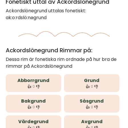
Fonetiskt uttal av Ackordslönegrund
Ackordslönegrund uttalas fonetiskt:
ak:o:rdslö:nəgrund
Ackordslönegrund Rimmar på:
Dessa rim är fonetiska rim ordnade på hur bra de
rimmar på Ackordslönegrund
Abborrgrund
Grund
👍
👎
👍
👎
0
0
Bakgrund
Såsgrund
👍
👎
👍
👎
0
0
Värdegrund
Avgrund
👍
👎
👍
👎
0
0