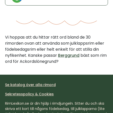
Vi hoppas att du hittar rätt ord bland de 30
rimorden ovan att använda som julklappsrim eller
födelsedagsrim eller helt enkelt för att stilla din
nyfikenhet. Kanske passar
Berggrund
bäst som rim
ord för Ackordslönegrund?
Se katalog över alla rimord
Sekretesspolicy & Cookies
RimLexikon.se är din hjälp i rimdjungeln. Sitter du och ska
skriva ett kort till någons födelsedag, till julklapparna (lite