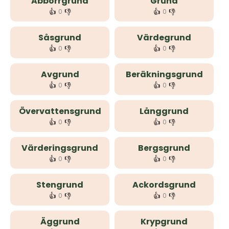
Abborrgrund
Grund
👍
👎
👍
👎
0
0
Såsgrund
Värdegrund
👍
👎
👍
👎
0
0
Avgrund
Beräkningsgrund
👍
👎
👍
👎
0
0
Övervattensgrund
Långgrund
👍
👎
👍
👎
0
0
Värderingsgrund
Bergsgrund
👍
👎
👍
👎
0
0
Stengrund
Ackordsgrund
👍
👎
👍
👎
0
0
Äggrund
Krypgrund