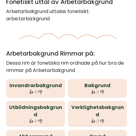
Fonetiskt uttal av Arbetarbakgrund
Arbetarbakgrund uttalas fonetiskt:
arbe:tarba:kgrund
Arbetarbakgrund Rimmar på:
Dessa rim är fonetiska rim ordnade på hur bra de
rimmar på Arbetarbakgrund
Invandrarbakgrund
Bakgrund
👍
👎
👍
👎
0
0
Utbildningsbakgrun
Verklighetsbakgrun
d
d
👍
👎
👍
👎
0
0