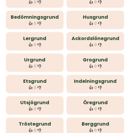
👍
👎
👍
👎
0
0
Bedömningsgrund
Husgrund
👍
👎
👍
👎
0
0
Lergrund
Ackordslönegrund
👍
👎
👍
👎
0
0
Urgrund
Grogrund
👍
👎
👍
👎
0
0
Etsgrund
Indelningsgrund
👍
👎
👍
👎
0
0
Utsjögrund
Öregrund
👍
👎
👍
👎
0
0
Tröstegrund
Berggrund
👍
👎
👍
👎
0
0