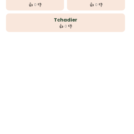
👍
👎
👍
👎
0
0
Tchadier
👍
👎
0