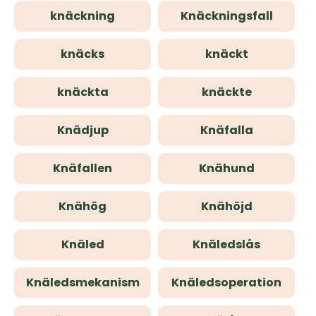
knäckning
Knäckningsfall
knäcks
knäckt
knäckta
knäckte
Knädjup
Knäfalla
Knäfallen
Knähund
Knähög
Knähöjd
Knäled
Knäledslås
Knäledsmekanism
Knäledsoperation