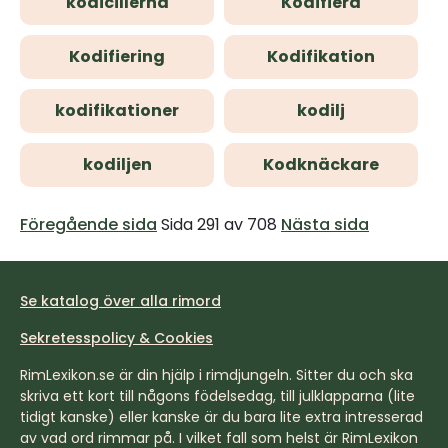
kodicillerna
Kodifiera
Kodifiering
Kodifikation
kodifikationer
kodilj
kodiljen
Kodknäckare
Föregående sida
Sida 291 av 708
Nästa sida
Se katalog över alla rimord
Sekretesspolicy & Cookies
RimLexikon.se är din hjälp i rimdjungeln. Sitter du och ska
skriva ett kort till någons födelsedag, till julklapparna (lite
tidigt kanske) eller kanske är du bara lite extra intresserad
av vad ord rimmar på. I vilket fall som helst är RimLexikon