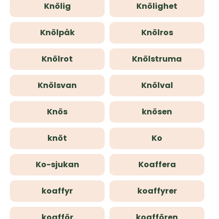
Knölig
Knölighet
Knölpåk
Knölros
Knölrot
Knölstruma
Knölsvan
Knölval
Knös
knösen
knöt
Ko
Ko-sjukan
Koaffera
koaffyr
koaffyrer
koafför
koaffören