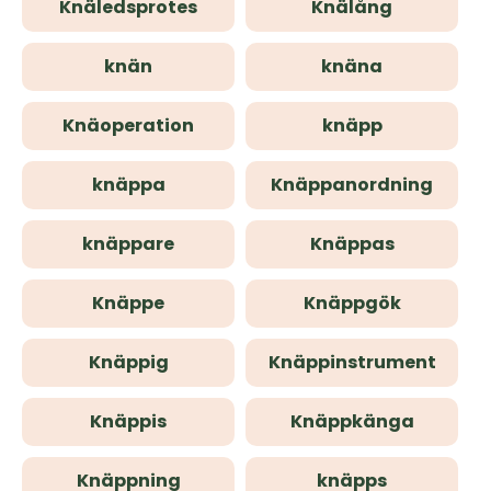
Knäledsprotes
Knälång
knän
knäna
Knäoperation
knäpp
knäppa
Knäppanordning
knäppare
Knäppas
Knäppe
Knäppgök
Knäppig
Knäppinstrument
Knäppis
Knäppkänga
Knäppning
knäpps