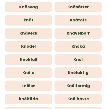
Knäsvag
Knäsätter
knät
Knätofs
Knäveck
Knävelborr
Knödel
Knöka
Knökfull
Knöl
Knöla
Knölaktig
knölen
Knölformig
knölföda
Knölhavre