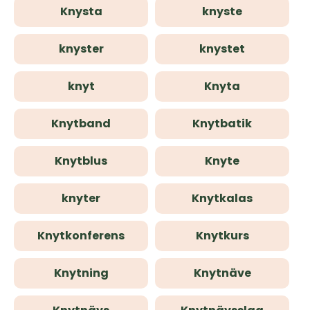
Knysta
knyste
knyster
knystet
knyt
Knyta
Knytband
Knytbatik
Knytblus
Knyte
knyter
Knytkalas
Knytkonferens
Knytkurs
Knytning
Knytnäve