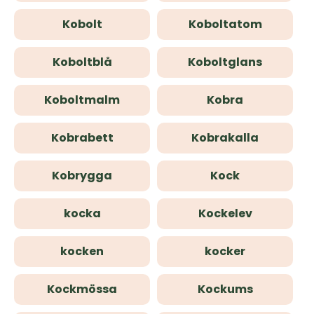
Kobolt
Koboltatom
Koboltblå
Koboltglans
Koboltmalm
Kobra
Kobrabett
Kobrakalla
Kobrygga
Kock
kocka
Kockelev
kocken
kocker
Kockmössa
Kockums