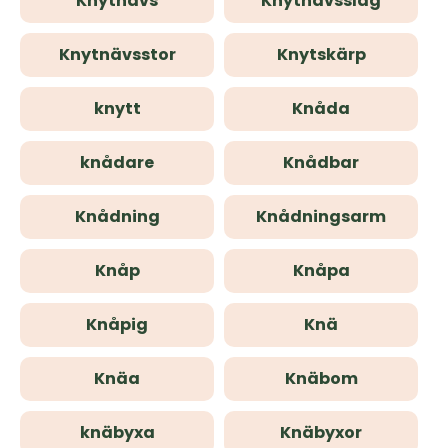
Knytnävs
Knytnävsslag
Knytnävsstor
Knytskärp
knytt
Knåda
knådare
Knådbar
Knådning
Knådningsarm
Knåp
Knåpa
Knåpig
Knä
Knäa
Knäbom
knäbyxa
Knäbyxor