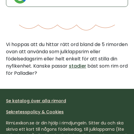
Vi hoppas att du hittar rätt ord bland de 5 rimorden
ovan att använda som julklappsrim eller
födelsedagsrim eller helt enkelt för att stilla din
nyfikenhet. Kanske passar
stadier
bäst som rim ord
för Palladier?
Se katalog över alla rimord
Sekretesspolicy & Cookies
RimLexikon.se är din hjälp i rimdjungeln. Sitter du och ska
skriva ett kort till någons födelsedag, till julklapparna (lite