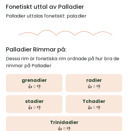
Fonetiskt uttal av Palladier
Palladier uttalas fonetiskt: pala:dier
Palladier Rimmar på:
Dessa rim är fonetiska rim ordnade på hur bra de
rimmar på Palladier
grenadier
radier
👍
👎
👍
👎
0
0
stadier
Tchadier
👍
👎
👍
👎
0
0
Trinidadier
👍
👎
0