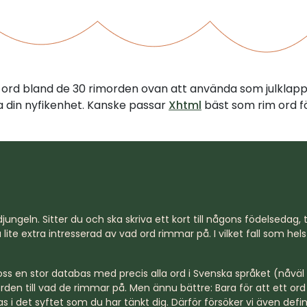
tt ord bland de 30 rimorden ovan att använda som julklap
illa din nyfikenhet. Kanske passar
Xhtml
bäst som rim ord fö
jungeln. Sitter du och ska skriva ett kort till någons födelsedag, til
lite extra intresserad av vad ord rimmar på. I vilket fall som hel
s en stor databas med precis alla ord i Svenska språket (nåväl n
rden till vad de rimmar på. Men ännu bättre: Bara för att ett o
s i det syftet som du har tänkt dig. Därför försöker vi även defi