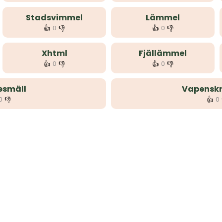
Stadsvimmel
Lämmel
👍
👎
👍
👎
0
0
Xhtml
Fjällämmel
👍
👎
👍
👎
0
0
esmäll
Vapensk
👎
👍
0
0