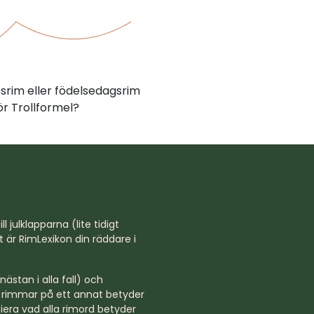
psrim eller födelsedagsrim
r Trollformel?
l julklapparna (lite tidigt
st är RimLexikon din räddare i
ästan i alla fall) och
rd rimmar på ett annat betyder
niera vad alla rimord betyder