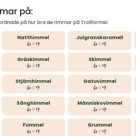
mmar på:
 ordnade på hur bra de rimmar på Trollformel
Natthimmel
Julgranskaramell
👍
👎
👍
👎
0
0
Gråskimmel
Skimmel
👍
👎
👍
👎
0
0
Stjärnhimmel
Gatuvimmel
👍
👎
👍
👎
0
0
Sänghimmel
Människovimmel
👍
👎
👍
👎
0
0
Fummel
Grummel
👍
👎
👍
👎
0
0