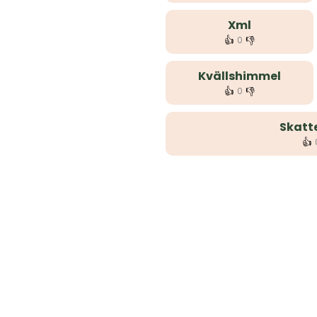
Xml
👍
👎
0
Kvällshimmel
👍
👎
0
Skatt
👍