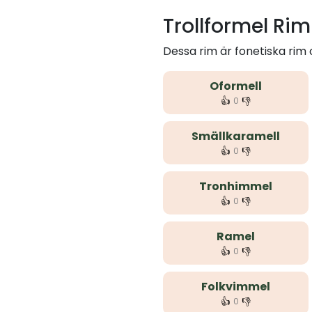
Trollformel Ri
Dessa rim är fonetiska rim
Oformell
👍
👎
0
Smällkaramell
👍
👎
0
Tronhimmel
👍
👎
0
Ramel
👍
👎
0
Folkvimmel
👍
👎
0