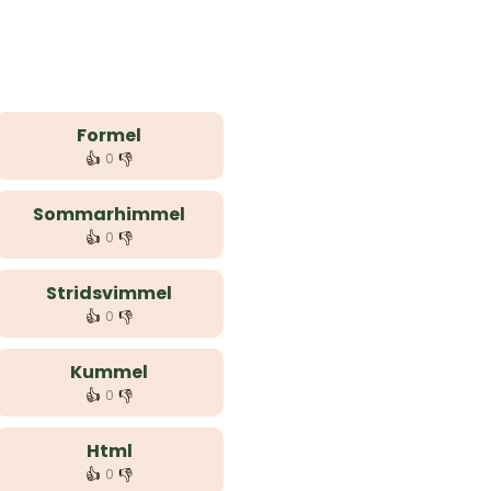
Formel
👍
👎
0
Sommarhimmel
👍
👎
0
Stridsvimmel
👍
👎
0
Kummel
👍
👎
0
Html
👍
👎
0