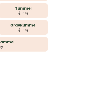
Tummel
👍
👎
0
Gravkummel
👍
👎
0
rammel
👎