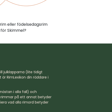
rim eller födelsedagsrim
 för Skimmel?
l julklapparna (lite tidigt
st är RimLexikon din räddare i
ästan i alla fall) och
rd rimmar på ett annat betyder
niera vad alla rimord betyder