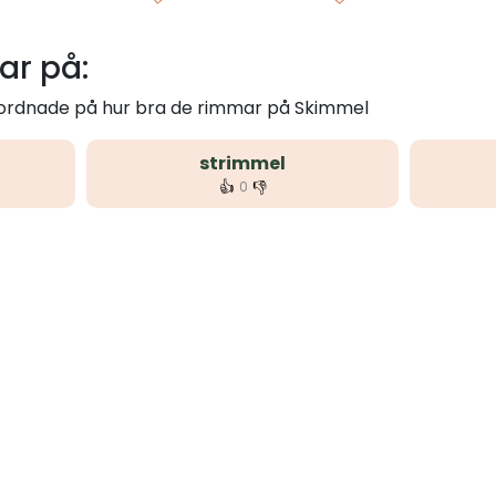
r på:
m ordnade på hur bra de rimmar på Skimmel
strimmel
👍
👎
0