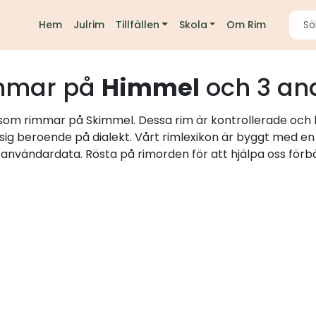
Hem
Julrim
Tillfällen
Skola
Om Rim
mmar på
Himmel
och 3 an
d som rimmar på Skimmel. Dessa rim är kontrollerade och b
 sig beroende på dialekt. Vårt rimlexikon är byggt med e
h användardata. Rösta på rimorden för att hjälpa oss förbä