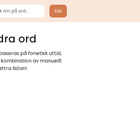
Sök
dra ord
aseras på fonetisk uttal,
n kombination av manuellt
ttra listan!