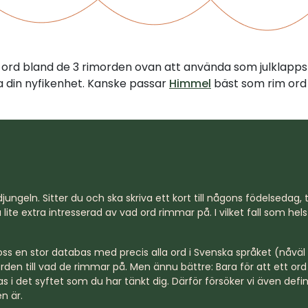
tt ord bland de 3 rimorden ovan att använda som julklapps
illa din nyfikenhet. Kanske passar
Himmel
bäst som rim ord
jungeln. Sitter du och ska skriva ett kort till någons födelsedag, til
lite extra intresserad av vad ord rimmar på. I vilket fall som hel
s en stor databas med precis alla ord i Svenska språket (nåväl n
rden till vad de rimmar på. Men ännu bättre: Bara för att ett o
s i det syftet som du har tänkt dig. Därför försöker vi även defi
n är.