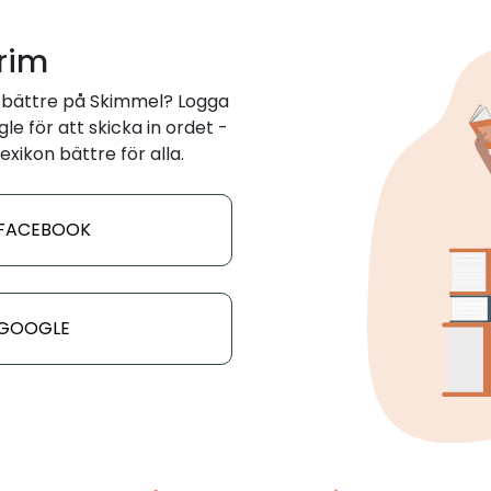
 rim
 bättre på Skimmel? Logga
e för att skicka in ordet -
exikon bättre för alla.
 FACEBOOK
 GOOGLE