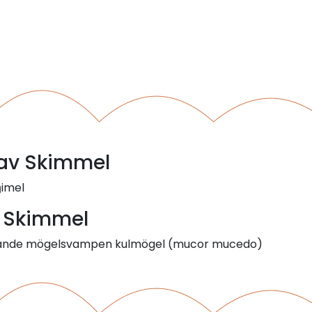
l av Skimmel
ɧimel
- Skimmel
syftande mögelsvampen kulmögel (mucor mucedo)