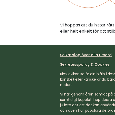
Vi hoppas att du hittar rä
eller helt enkelt för att st
Se katalog över alla rimord
Sekretesspolicy & Cookies
RimLexikon.se är din hjälp i rimd
kanske) eller kanske är du bara 
nöden.
Vi har genom åren samlat på os
samtidigt kopplat ihop dessa o
ju inte det att det kan använda
och även hur populära de orde