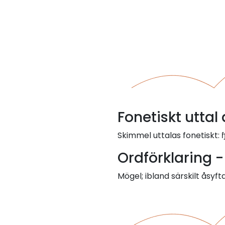
Fonetiskt utta
Skimmel uttalas fonetiskt: 
Ordförklaring 
Mögel; ibland särskilt å