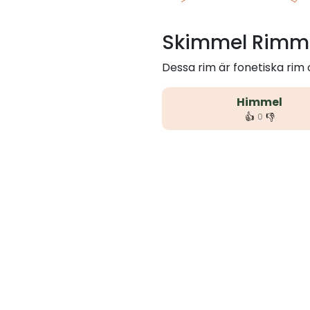
Skimmel Rimma
Dessa rim är fonetiska ri
Himmel
👍
👎
0