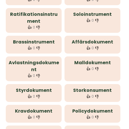
Ratifikationsinstru
Soloinstrument
👍
👎
ment
0
👍
👎
0
Brassinstrument
Affärsdokument
👍
👎
👍
👎
0
0
Avlastningsdokume
Malldokument
👍
👎
nt
0
👍
👎
0
Styrdokument
Storkonsument
👍
👎
👍
👎
0
0
Kravdokument
Policydokument
👍
👎
👍
👎
0
0