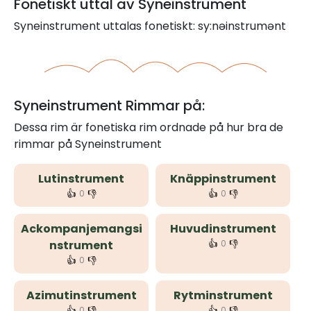
Fonetiskt uttal av Syneinstrument
Syneinstrument uttalas fonetiskt: sy:nəinstrumənt
Syneinstrument Rimmar på:
Dessa rim är fonetiska rim ordnade på hur bra de
rimmar på Syneinstrument
Lutinstrument
Knäppinstrument
👍
👎
👍
👎
0
0
Ackompanjemangsi
Huvudinstrument
👍
👎
nstrument
0
👍
👎
0
Azimutinstrument
Rytminstrument
👍
👎
👍
👎
0
0