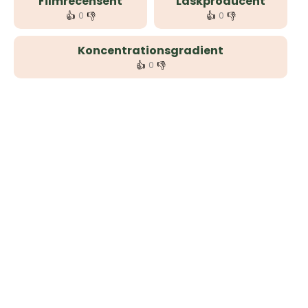
Filmrecensent
Läskproducent
👍
👎
👍
👎
0
0
Koncentrationsgradient
👍
👎
0