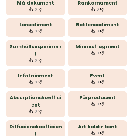
Måldokument
Rankornament
👍
👎
👍
👎
0
0
Lersediment
Bottensediment
👍
👎
👍
👎
0
0
Samhällsexperimen
Minnesfragment
👍
👎
t
0
👍
👎
0
Infotainment
Event
👍
👎
👍
👎
0
0
Absorptionskoeffici
Fårproducent
👍
👎
ent
0
👍
👎
0
Diffusionskoefficien
Artikelskribent
👍
👎
t
0