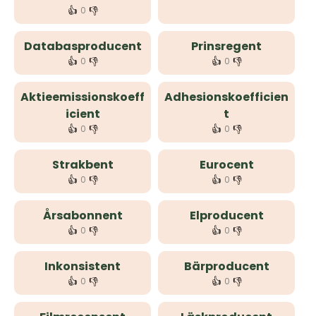
👍
👎
0
Databasproducent
Prinsregent
👍
👎
👍
👎
0
0
Aktieemissionskoeff
Adhesionskoefficien
icient
t
👍
👎
👍
👎
0
0
Strakbent
Eurocent
👍
👎
👍
👎
0
0
Årsabonnent
Elproducent
👍
👎
👍
👎
0
0
Inkonsistent
Bärproducent
👍
👎
👍
👎
0
0