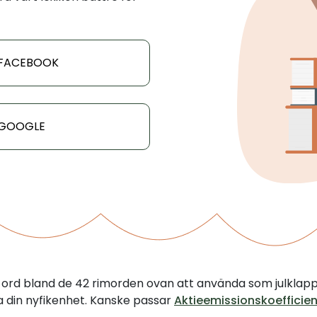
 FACEBOOK
 GOOGLE
tt ord bland de 42 rimorden ovan att använda som julklap
illa din nyfikenhet. Kanske passar
Aktieemissionskoefficien