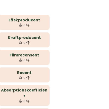
Läskproducent
👍
👎
0
Kraftproducent
👍
👎
0
Filmrecensent
👍
👎
0
Recent
👍
👎
0
Absorptionskoefficien
t
👍
👎
0