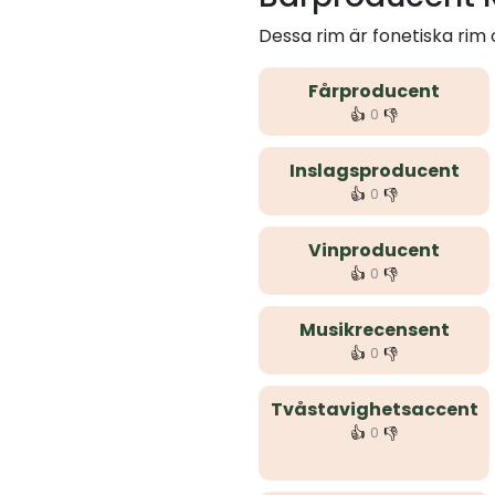
Dessa rim är fonetiska ri
Fårproducent
👍
👎
0
Inslagsproducent
👍
👎
0
Vinproducent
👍
👎
0
Musikrecensent
👍
👎
0
Tvåstavighetsaccent
👍
👎
0