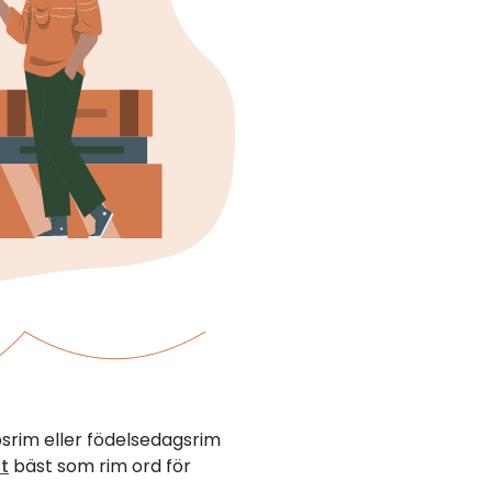
psrim eller födelsedagsrim
t
bäst som rim ord för