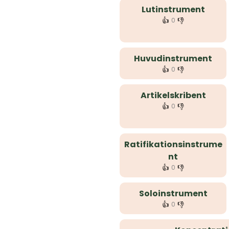
Lutinstrument
👍
👎
0
Huvudinstrument
👍
👎
0
Artikelskribent
👍
👎
0
Ratifikationsinstrume
nt
👍
👎
0
Soloinstrument
👍
👎
0