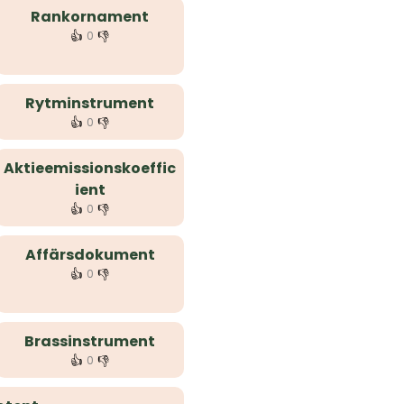
Rankornament
👍
👎
0
Rytminstrument
👍
👎
0
Aktieemissionskoeffic
ient
👍
👎
0
Affärsdokument
👍
👎
0
Brassinstrument
👍
👎
0