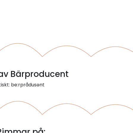
l av Bärproducent
iskt: be:rprådusənt
Rimmar på: