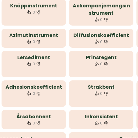
Knäppinstrument
Ackompanjemangsin
👍
👎
0
strument
👍
👎
0
Azimutinstrument
Diffusionskoefficient
👍
👎
👍
👎
0
0
Lersediment
Prinsregent
👍
👎
👍
👎
0
0
Adhesionskoefficient
Strakbent
👍
👎
👍
👎
0
0
Årsabonnent
Inkonsistent
👍
👎
👍
👎
0
0