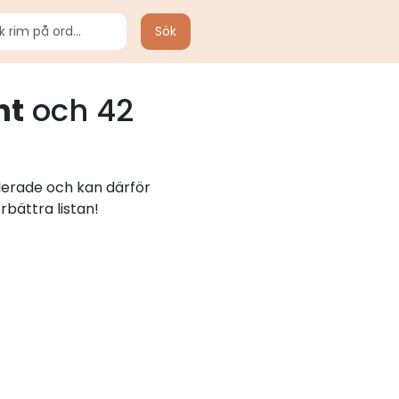
Sök
nt
och 42
lerade och kan därför
rbättra listan!