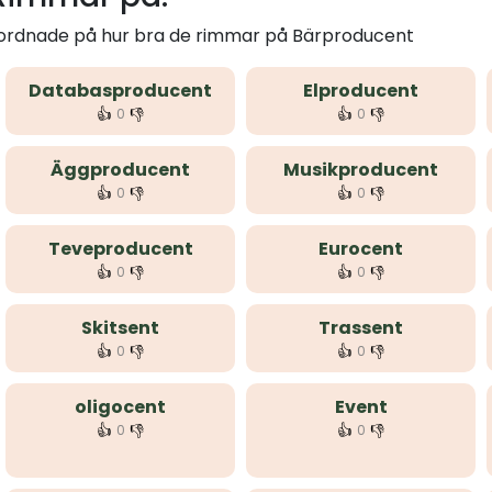
m ordnade på hur bra de rimmar på Bärproducent
Databasproducent
Elproducent
👍
👎
👍
👎
0
0
Äggproducent
Musikproducent
👍
👎
👍
👎
0
0
Teveproducent
Eurocent
👍
👎
👍
👎
0
0
Skitsent
Trassent
👍
👎
👍
👎
0
0
oligocent
Event
👍
👎
👍
👎
0
0