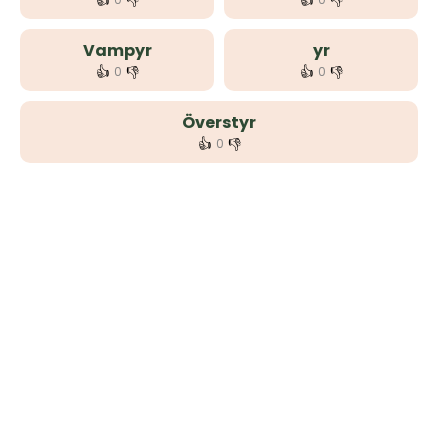
👍
👎
👍
👎
Vampyr
yr
👍
👎
👍
👎
0
0
Överstyr
👍
👎
0