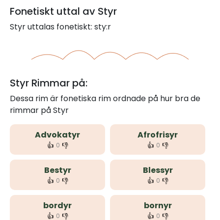
Fonetiskt uttal av Styr
Styr uttalas fonetiskt: sty:r
Styr Rimmar på:
Dessa rim är fonetiska rim ordnade på hur bra de
rimmar på Styr
Advokatyr
Afrofrisyr
👍
👎
👍
👎
0
0
Bestyr
Blessyr
👍
👎
👍
👎
0
0
bordyr
bornyr
👍
👎
👍
👎
0
0