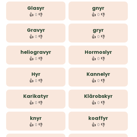
Glasyr
gnyr
👍
👎
👍
👎
0
0
Gravyr
gryr
👍
👎
👍
👎
0
0
heliogravyr
Hormoslyr
👍
👎
👍
👎
0
0
Hyr
Kannelyr
👍
👎
👍
👎
0
0
Karikatyr
Klärobskyr
👍
👎
👍
👎
0
0
knyr
koaffyr
👍
👎
👍
👎
0
0