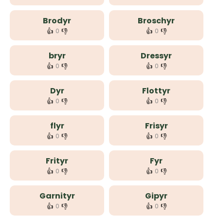
Brodyr
Broschyr
👍
👎
👍
👎
0
0
bryr
Dressyr
👍
👎
👍
👎
0
0
Dyr
Flottyr
👍
👎
👍
👎
0
0
flyr
Frisyr
👍
👎
👍
👎
0
0
Frityr
Fyr
👍
👎
👍
👎
0
0
Garnityr
Gipyr
👍
👎
👍
👎
0
0