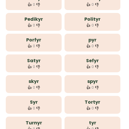
👍
👎
👍
👎
0
0
Pedikyr
Polityr
👍
👎
👍
👎
0
0
Porfyr
pyr
👍
👎
👍
👎
0
0
Satyr
Sefyr
👍
👎
👍
👎
0
0
skyr
spyr
👍
👎
👍
👎
0
0
Syr
Tortyr
👍
👎
👍
👎
0
0
Turnyr
tyr
0
0