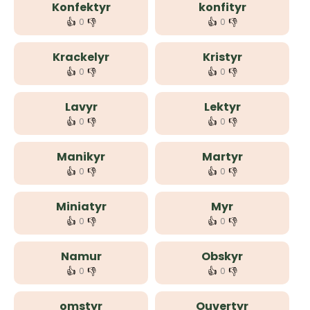
Konfektyr
konfityr
👍
👎
👍
👎
0
0
Krackelyr
Kristyr
👍
👎
👍
👎
0
0
Lavyr
Lektyr
👍
👎
👍
👎
0
0
Manikyr
Martyr
👍
👎
👍
👎
0
0
Miniatyr
Myr
👍
👎
👍
👎
0
0
Namur
Obskyr
👍
👎
👍
👎
0
0
omstyr
Ouvertyr