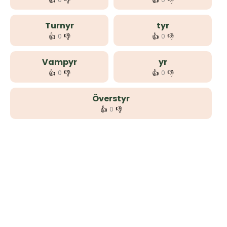
👍
👎
👍
👎
Turnyr
tyr
👍
👎
👍
👎
0
0
Vampyr
yr
👍
👎
👍
👎
0
0
Överstyr
👍
👎
0