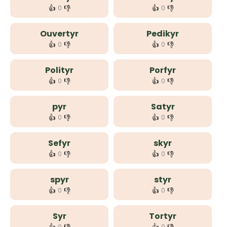
👍
👎
👍
👎
0
0
Ouvertyr
Pedikyr
👍
👎
👍
👎
0
0
Polityr
Porfyr
👍
👎
👍
👎
0
0
pyr
Satyr
👍
👎
👍
👎
0
0
Sefyr
skyr
👍
👎
👍
👎
0
0
spyr
styr
👍
👎
👍
👎
0
0
Syr
Tortyr
0
0