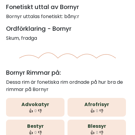
Fonetiskt uttal av Bornyr
Bornyr uttalas fonetiskt: båny:r
Ordförklaring - Bornyr
Skum, fradga
Bornyr Rimmar på:
Dessa rim är fonetiska rim ordnade på hur bra de
rimmar på Bornyr
Advokatyr
Afrofrisyr
👍
👎
👍
👎
0
0
Bestyr
Blessyr
👍
👎
👍
👎
0
0