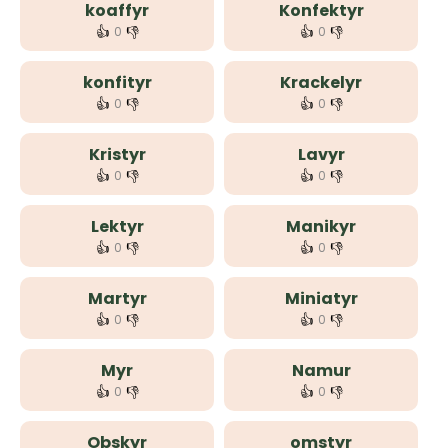
koaffyr
Konfektyr
👍
👎
👍
👎
0
0
konfityr
Krackelyr
👍
👎
👍
👎
0
0
Kristyr
Lavyr
👍
👎
👍
👎
0
0
Lektyr
Manikyr
👍
👎
👍
👎
0
0
Martyr
Miniatyr
👍
👎
👍
👎
0
0
Myr
Namur
👍
👎
👍
👎
0
0
Obskyr
omstyr