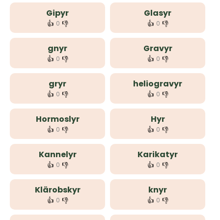
Gipyr
Glasyr
👍
👎
👍
👎
0
0
gnyr
Gravyr
👍
👎
👍
👎
0
0
gryr
heliogravyr
👍
👎
👍
👎
0
0
Hormoslyr
Hyr
👍
👎
👍
👎
0
0
Kannelyr
Karikatyr
👍
👎
👍
👎
0
0
Klärobskyr
knyr
👍
👎
👍
👎
0
0