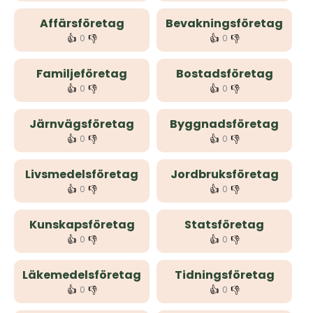
Affärsföretag
Bevakningsföretag
👍
👎
👍
👎
0
0
Familjeföretag
Bostadsföretag
👍
👎
👍
👎
0
0
Järnvägsföretag
Byggnadsföretag
👍
👎
👍
👎
0
0
Livsmedelsföretag
Jordbruksföretag
👍
👎
👍
👎
0
0
Kunskapsföretag
Statsföretag
👍
👎
👍
👎
0
0
Läkemedelsföretag
Tidningsföretag
👍
👎
👍
👎
0
0