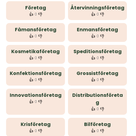
Företag
Återvinningsföretag
👍
👎
👍
👎
0
0
Fåmansföretag
Enmansföretag
👍
👎
👍
👎
0
0
Kosmetikaföretag
Speditionsföretag
👍
👎
👍
👎
0
0
Konfektionsföretag
Grossistföretag
👍
👎
👍
👎
0
0
Innovationsföretag
Distributionsföreta
👍
👎
0
g
👍
👎
0
Krisföretag
Bilföretag
👍
👎
👍
👎
0
0