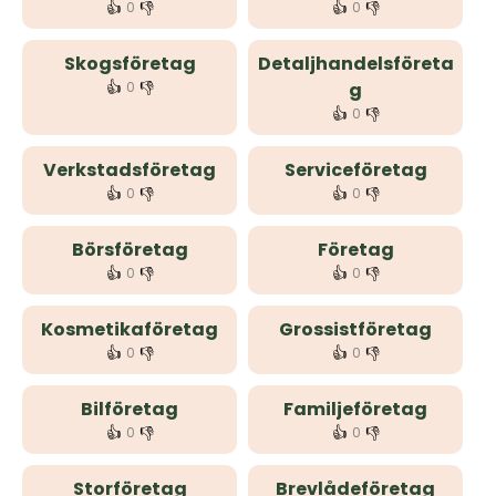
👍
👎
👍
👎
0
0
Skogsföretag
Detaljhandelsföreta
👍
👎
0
g
👍
👎
0
Verkstadsföretag
Serviceföretag
👍
👎
👍
👎
0
0
Börsföretag
Företag
👍
👎
👍
👎
0
0
Kosmetikaföretag
Grossistföretag
👍
👎
👍
👎
0
0
Bilföretag
Familjeföretag
👍
👎
👍
👎
0
0
Storföretag
Brevlådeföretag