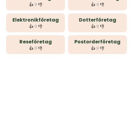
👍
👎
👍
👎
0
0
Elektronikföretag
Dotterföretag
👍
👎
👍
👎
0
0
Reseföretag
Postorderföretag
👍
👎
👍
👎
0
0