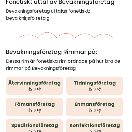
Fonetiskt uttal av Bevakningsföretag
Bevakningsföretag uttalas fonetiskt:
beva:kniŋsfö:reta:g
Bevakningsföretag Rimmar på:
Dessa rim är fonetiska rim ordnade på hur bra de
rimmar på Bevakningsföretag
Återvinningsföretag
Tidningsföretag
👍
👎
👍
👎
0
0
Fåmansföretag
Enmansföretag
👍
👎
👍
👎
0
0
Speditionsföretag
Konfektionsföretag
👍
👎
👍
👎
0
0