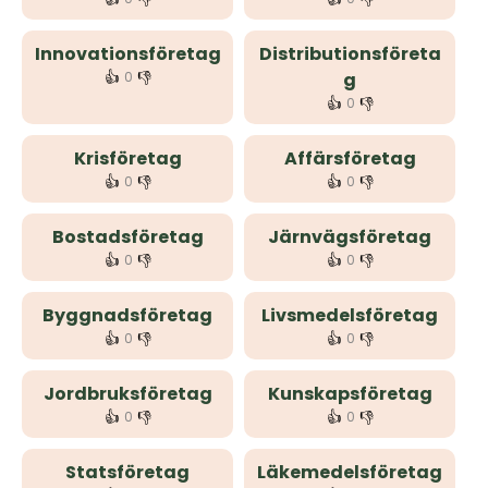
Innovationsföretag
Distributionsföreta
👍
👎
0
g
👍
👎
0
Krisföretag
Affärsföretag
👍
👎
👍
👎
0
0
Bostadsföretag
Järnvägsföretag
👍
👎
👍
👎
0
0
Byggnadsföretag
Livsmedelsföretag
👍
👎
👍
👎
0
0
Jordbruksföretag
Kunskapsföretag
👍
👎
👍
👎
0
0
Statsföretag
Läkemedelsföretag