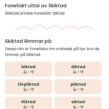
Fonetiskt uttal av Skiktad
Skiktad uttalas fonetiskt: ɧiktad
Skiktad Rimmar på:
Dessa rim är fonetiska rim ordnade på hur bra de
rimmar på Skiktad
biktad
diktad
👍
👎
👍
👎
0
0
förpliktad
pliktad
👍
👎
👍
👎
0
0
Riktad
siktad
👍
👎
👍
👎
0
0