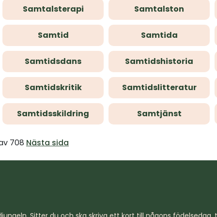
Samtalsterapi
Samtalston
Samtid
Samtida
Samtidsdans
Samtidshistoria
Samtidskritik
Samtidslitteratur
Samtidsskildring
Samtjänst
 av 708
Nästa sida
jungeln. Sitter du och ska skriva ett kort till någons födelsedag, til