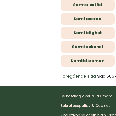
Samtalsstöd
Samtaxerad
Samtidighet
Samtidskonst
Samtidsroman
Föregående sida
Sida 505
Se katalog över alla rimord
Sekretesspolicy & Cookies
RimLexikon.se är din hjälp i rimd