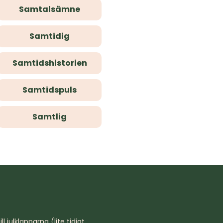
Samtalsämne
Samtidig
Samtidshistorien
Samtidspuls
Samtlig
l julklapparna (lite tidigt