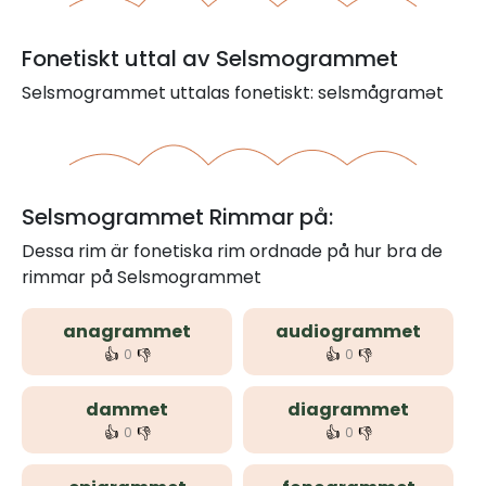
Fonetiskt uttal av Selsmogrammet
Selsmogrammet uttalas fonetiskt: selsmågramət
Selsmogrammet Rimmar på:
Dessa rim är fonetiska rim ordnade på hur bra de
rimmar på Selsmogrammet
anagrammet
audiogrammet
👍
👎
👍
👎
0
0
dammet
diagrammet
👍
👎
👍
👎
0
0