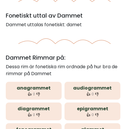
Fonetiskt uttal av Dammet
Dammet uttalas fonetiskt: damet
Dammet Rimmar på:
Dessa rim är fonetiska rim ordnade på hur bra de
rimmar på Dammet
anagrammet
audiogrammet
👍
👎
👍
👎
0
0
diagrammet
epigrammet
👍
👎
👍
👎
0
0