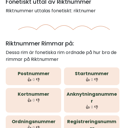
Fonetiskt uttal av Riktnummer
Riktnummer uttalas fonetiskt: riktnumer
Riktnummer Rimmar på:
Dessa rim är fonetiska rim ordnade på hur bra de
rimmar på Riktnummer
Postnummer
Startnummer
👍
👎
👍
👎
0
0
Kortnummer
Anknytningsnumme
👍
👎
0
r
👍
👎
0
Ordningsnummer
Registreringsnumm
👍
👎
0