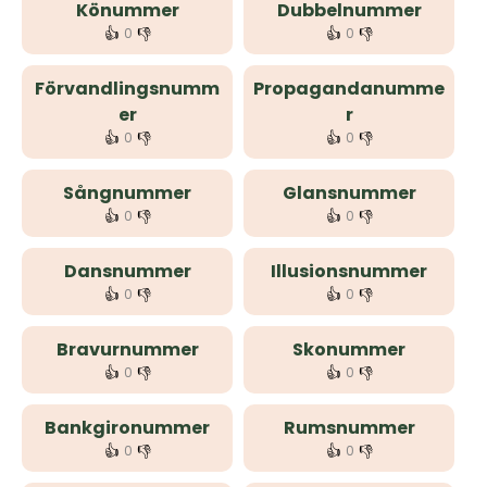
Könummer
Dubbelnummer
👍
👎
👍
👎
0
0
Förvandlingsnumm
Propagandanumme
er
r
👍
👎
👍
👎
0
0
Sångnummer
Glansnummer
👍
👎
👍
👎
0
0
Dansnummer
Illusionsnummer
👍
👎
👍
👎
0
0
Bravurnummer
Skonummer
👍
👎
👍
👎
0
0
Bankgironummer
Rumsnummer
👍
👎
👍
👎
0
0