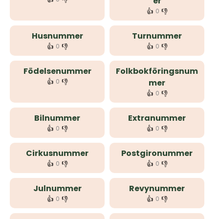
er
👍
👎
0
Husnummer
Turnummer
👍
👎
👍
👎
0
0
Födelsenummer
Folkbokföringsnum
👍
👎
0
mer
👍
👎
0
Bilnummer
Extranummer
👍
👎
👍
👎
0
0
Cirkusnummer
Postgironummer
👍
👎
👍
👎
0
0
Julnummer
Revynummer
👍
👎
👍
👎
0
0