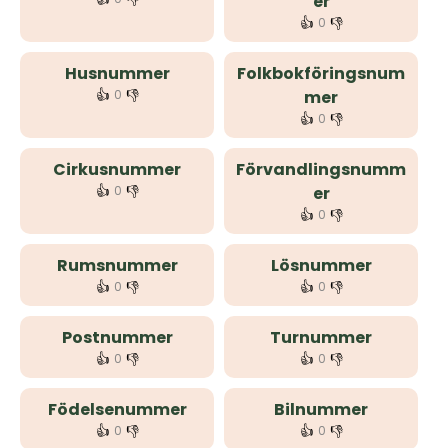
er
👍
👎
0
Husnummer
Folkbokföringsnum
👍
👎
0
mer
👍
👎
0
Cirkusnummer
Förvandlingsnumm
👍
👎
0
er
👍
👎
0
Rumsnummer
Lösnummer
👍
👎
👍
👎
0
0
Postnummer
Turnummer
👍
👎
👍
👎
0
0
Födelsenummer
Bilnummer
👍
👎
👍
👎
0
0