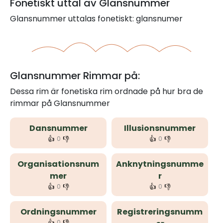
Fonetiskt uttal av Glansnummer
Glansnummer uttalas fonetiskt: glansnumer
Glansnummer Rimmar på:
Dessa rim är fonetiska rim ordnade på hur bra de
rimmar på Glansnummer
Dansnummer
Illusionsnummer
👍
👎
👍
👎
0
0
Organisationsnum
Anknytningsnumme
mer
r
👍
👎
👍
👎
0
0
Ordningsnummer
Registreringsnumm
👍
👎
0