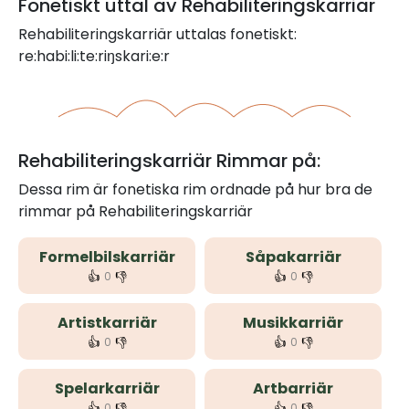
Fonetiskt uttal av Rehabiliteringskarriär
Rehabiliteringskarriär uttalas fonetiskt:
re:habi:li:te:riŋskari:e:r
Rehabiliteringskarriär Rimmar på:
Dessa rim är fonetiska rim ordnade på hur bra de
rimmar på Rehabiliteringskarriär
Formelbilskarriär
Såpakarriär
👍
👎
👍
👎
0
0
Artistkarriär
Musikkarriär
👍
👎
👍
👎
0
0
Spelarkarriär
Artbarriär
👍
👎
👍
👎
0
0