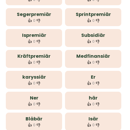
Segerpremiär
Sprintpremiär
👍
👎
👍
👎
0
0
Ispremiär
Subsidiär
👍
👎
👍
👎
0
0
Kräftpremiär
Medfinansiär
👍
👎
👍
👎
0
0
karyssiär
Er
👍
👎
👍
👎
0
0
Ner
här
👍
👎
👍
👎
0
0
Blåbär
Isär
👍
👎
👍
👎
0
0