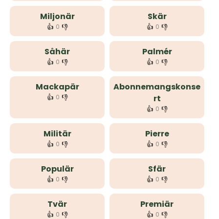
Miljonär
Skär
👍
👎
👍
👎
0
0
Såhär
Palmér
👍
👎
👍
👎
0
0
Mackapär
Abonnemangskonse
👍
👎
0
rt
👍
👎
0
Militär
Pierre
👍
👎
👍
👎
0
0
Populär
Sfär
👍
👎
👍
👎
0
0
Tvär
Premiär
👍
👎
👍
👎
0
0