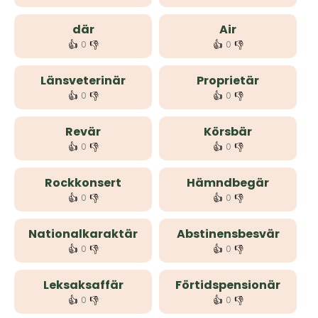
där
Air
👍
👎
👍
👎
0
0
Länsveterinär
Proprietär
👍
👎
👍
👎
0
0
Revär
Körsbär
👍
👎
👍
👎
0
0
Rockkonsert
Hämndbegär
👍
👎
👍
👎
0
0
Nationalkaraktär
Abstinensbesvär
👍
👎
👍
👎
0
0
Leksaksaffär
Förtidspensionär
👍
👎
👍
👎
0
0