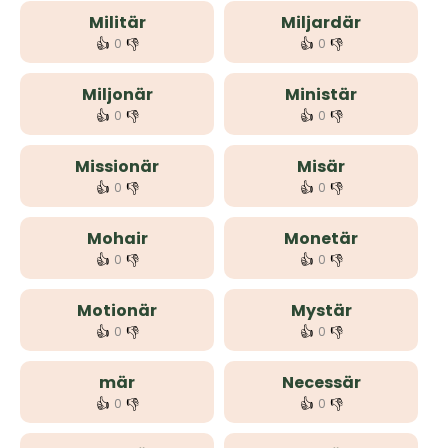
Militär
Miljardär
👍
👎
👍
👎
0
0
Miljonär
Ministär
👍
👎
👍
👎
0
0
Missionär
Misär
👍
👎
👍
👎
0
0
Mohair
Monetär
👍
👎
👍
👎
0
0
Motionär
Mystär
👍
👎
👍
👎
0
0
mär
Necessär
👍
👎
👍
👎
0
0