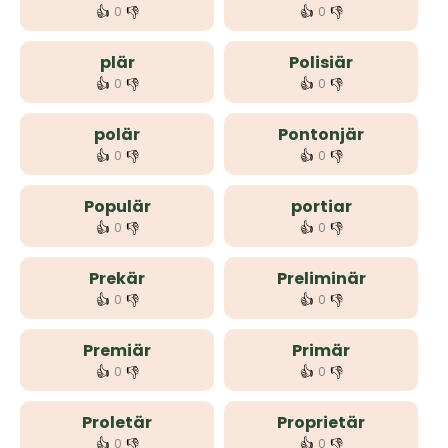
👍
👎
👍
👎
0
0
plär
Polisiär
👍
👎
👍
👎
0
0
polär
Pontonjär
👍
👎
👍
👎
0
0
Populär
portiar
👍
👎
👍
👎
0
0
Prekär
Preliminär
👍
👎
👍
👎
0
0
Premiär
Primär
👍
👎
👍
👎
0
0
Proletär
Proprietär
👍
👎
👍
👎
0
0