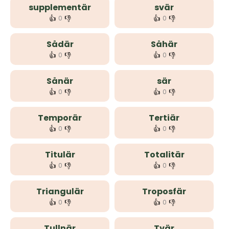
supplementär
svär
👍
👎
👍
👎
0
0
Sådär
Såhär
👍
👎
👍
👎
0
0
Sånär
sär
👍
👎
👍
👎
0
0
Temporär
Tertiär
👍
👎
👍
👎
0
0
Titulär
Totalitär
👍
👎
👍
👎
0
0
Triangulär
Troposfär
👍
👎
👍
👎
0
0
Tullnär
Tvär