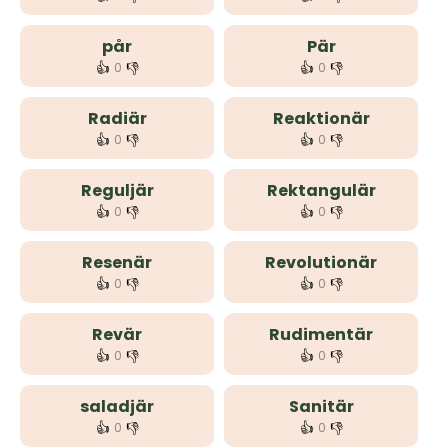
pår
Pär
👍
👎
👍
👎
0
0
Radiär
Reaktionär
👍
👎
👍
👎
0
0
Reguljär
Rektangulär
👍
👎
👍
👎
0
0
Resenär
Revolutionär
👍
👎
👍
👎
0
0
Revär
Rudimentär
👍
👎
👍
👎
0
0
saladjär
Sanitär
👍
👎
👍
👎
0
0