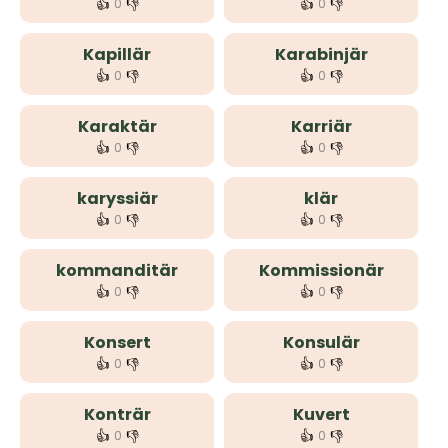
👍
👎
👍
👎
0
0
Kapillär
Karabinjär
👍
👎
👍
👎
0
0
Karaktär
Karriär
👍
👎
👍
👎
0
0
karyssiär
klär
👍
👎
👍
👎
0
0
kommanditär
Kommissionär
👍
👎
👍
👎
0
0
Konsert
Konsulär
👍
👎
👍
👎
0
0
Konträr
Kuvert
👍
👎
👍
👎
0
0