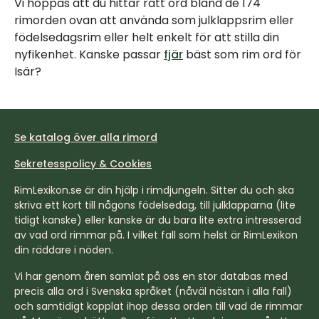
Vi hoppas att du hittar rätt ord bland de 174
rimorden ovan att använda som julklappsrim eller
födelsedagsrim eller helt enkelt för att stilla din
nyfikenhet. Kanske passar
fjär
bäst som rim ord för
Isär?
Se katalog över alla rimord
Sekretesspolicy & Cookies
RimLexikon.se är din hjälp i rimdjungeln. Sitter du och ska
skriva ett kort till någons födelsedag, till julklapparna (lite
tidigt kanske) eller kanske är du bara lite extra intresserad
av vad ord rimmar på. I vilket fall som helst är RimLexikon
din räddare i nöden.
Vi har genom åren samlat på oss en stor databas med
precis alla ord i Svenska språket (nåväl nästan i alla fall)
och samtidigt kopplat ihop dessa orden till vad de rimmar