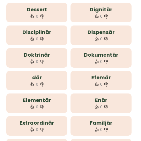
Dessert
Dignitär
👍
👎
👍
👎
0
0
Disciplinär
Dispensär
👍
👎
👍
👎
0
0
Doktrinär
Dokumentär
👍
👎
👍
👎
0
0
där
Efemär
👍
👎
👍
👎
0
0
Elementär
Enär
👍
👎
👍
👎
0
0
Extraordinär
Familjär
👍
👎
👍
👎
0
0