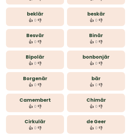
beklär
beskär
👍
👎
👍
👎
0
0
Besvär
Binär
👍
👎
👍
👎
0
0
Bipolär
bonbonjär
👍
👎
👍
👎
0
0
Borgenär
bär
👍
👎
👍
👎
0
0
Camembert
Chimär
👍
👎
👍
👎
0
0
Cirkulär
de Geer
👍
👎
👍
👎
0
0