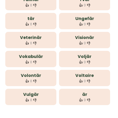
👍
👎
👍
👎
0
0
tär
Ungefär
👍
👎
👍
👎
0
0
Veterinär
Visionär
👍
👎
👍
👎
0
0
Vokabulär
Voljär
👍
👎
👍
👎
0
0
Volontär
Voltaire
👍
👎
👍
👎
0
0
Vulgär
är
👍
👎
👍
👎
0
0