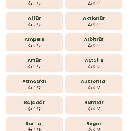
👍
👎
👍
👎
1
0
Affär
Aktionär
👍
👎
👍
👎
0
0
Ampere
Arbiträr
👍
👎
👍
👎
0
0
Artär
Astaire
👍
👎
👍
👎
0
0
Atmosfär
Auktoritär
👍
👎
👍
👎
0
0
Bajadär
Bantlär
👍
👎
👍
👎
0
0
Barriär
Begär
👍
👎
👍
👎
0
0