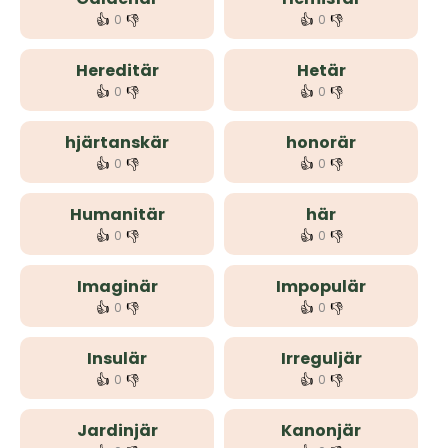
👍
👎
👍
👎
0
0
Hereditär
Hetär
👍
👎
👍
👎
0
0
hjärtanskär
honorär
👍
👎
👍
👎
0
0
Humanitär
här
👍
👎
👍
👎
0
0
Imaginär
Impopulär
👍
👎
👍
👎
0
0
Insulär
Irreguljär
👍
👎
👍
👎
0
0
Jardinjär
Kanonjär