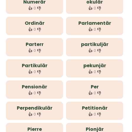
Numerär
okulär
👍
👎
👍
👎
0
0
Ordinär
Parlamentär
👍
👎
👍
👎
0
0
Parterr
partikuljär
👍
👎
👍
👎
0
0
Partikulär
pekunjär
👍
👎
👍
👎
0
0
Pensionär
Per
👍
👎
👍
👎
0
0
Perpendikulär
Petitionär
👍
👎
👍
👎
0
0
Pierre
Pionjär