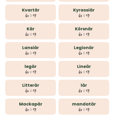
Kvartär
Kyrassiär
👍
👎
👍
👎
0
0
Kär
Körsnär
👍
👎
👍
👎
0
0
Lansiär
Legionär
👍
👎
👍
👎
0
0
legär
Lineär
👍
👎
👍
👎
0
0
Litterär
lär
👍
👎
👍
👎
0
0
Mackapär
mandatär
👍
👎
👍
👎
0
0