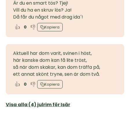
Är du en smart tös? Tjej!
Vill du ha en skruv lös? Ja!
Då får du något med drag ida´!
👍
👎
0
Kopiera
Aktuell har dom varit, svinen i höst,
här kanske dom kan få lite tröst,
så när dom skakar, kan dom träffa på,
ett annat skönt tryne, sen är dom två.
👍
👎
0
Kopiera
Visa alla (4) julrim för Isär