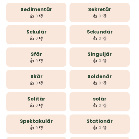
Sedimentär
Sekretär
👍
👎
👍
👎
0
0
Sekulär
Sekundär
👍
👎
👍
👎
0
0
Sfär
Singuljär
👍
👎
👍
👎
0
0
Skär
Soldenär
👍
👎
👍
👎
0
0
Solitär
solär
👍
👎
👍
👎
0
0
Spektakulär
Stationär
👍
👎
👍
👎
0
0