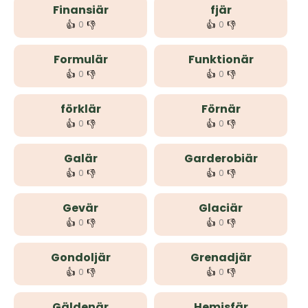
Finansiär
fjär
👍
👎
👍
👎
0
0
Formulär
Funktionär
👍
👎
👍
👎
0
0
förklär
Förnär
👍
👎
👍
👎
0
0
Galär
Garderobiär
👍
👎
👍
👎
0
0
Gevär
Glaciär
👍
👎
👍
👎
0
0
Gondoljär
Grenadjär
👍
👎
👍
👎
0
0
Gäldenär
Hemisfär