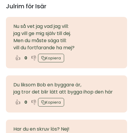
Julrim för Isär
Nu så vet jag vad jag vill:
jag vill ge mig själv till dej.
Men du måste säga till:
vill du fortfarande ha mej?
👍
👎
0
Kopiera
Du liksom Bob en byggare är,
jag tror det blir lätt att bygga ihop den här
👍
👎
0
Kopiera
Har du en skruv lös? Nej!