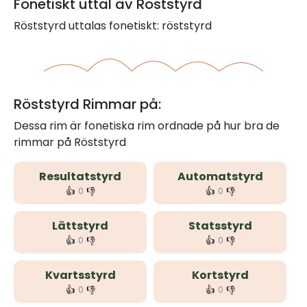
Fonetiskt uttal av Röststyrd
Röststyrd uttalas fonetiskt: röststyrd
Röststyrd Rimmar på:
Dessa rim är fonetiska rim ordnade på hur bra de
rimmar på Röststyrd
Resultatstyrd
Automatstyrd
👍
👎
👍
👎
0
0
Lättstyrd
Statsstyrd
👍
👎
👍
👎
0
0
Kvartsstyrd
Kortstyrd
👍
👎
👍
👎
0
0